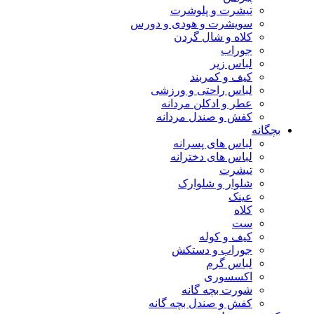
تیشرت و پلوشرت
سویشرت و هودی و دورس
کلاه و شال گردن
جوراب
لباس زیر
کیف و کمربند
لباس راحتی و ورزشی
عطر و ادکلن مردانه
کفش و صندل مردانه
بچگانه
لباس های پسرانه
لباس های دخترانه
تیشرت
شلوار و شلوارک
عینک
کلاه
ست
کیف و کوله
جوراب و دستکش
لباس گرم
اکسسوری
شورت بچه گانه
کفش و صندل بچه گانه