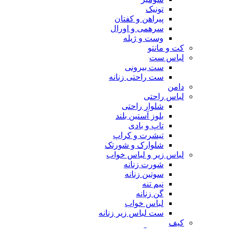
تونیک
پیراهن و کفتان
سرهمی و اورال
وست و ژیله
کت و مانتو
لباس ست
ست بیرونی
ست راحتی زنانه
دامن
لباس راحتی
شلوار راحتی
بلوز آستین بلند
تاپ و بادی
تیشرت و کراپ
شلوارک و شورتک
لباس زیر و لباس خواب
شورت زنانه
سوتین زنانه
نیم تنه
گن زنانه
لباس خواب
ست لباس زیر زنانه
کیف