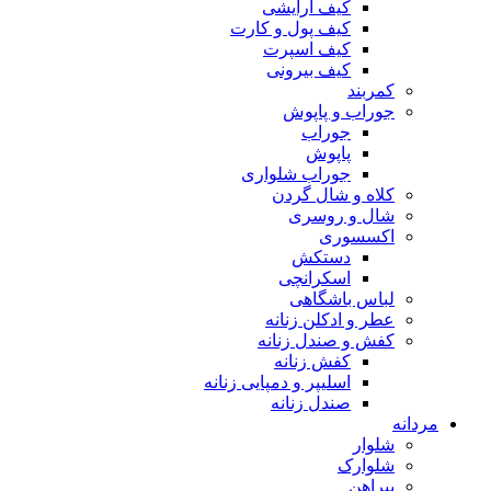
کیف آرایشی
کیف پول و کارت
کیف اسپرت
کیف بیرونی
کمربند
جوراب و پاپوش
جوراب
پاپوش
جوراب شلواری
کلاه و شال گردن
شال و روسری
اکسسوری
دستکش
اسکرانچی
لباس باشگاهی
عطر و ادکلن زنانه
کفش و صندل زنانه
کفش زنانه
اسلیپر و دمپایی زنانه
صندل زنانه
مردانه
شلوار
شلوارک
پیراهن