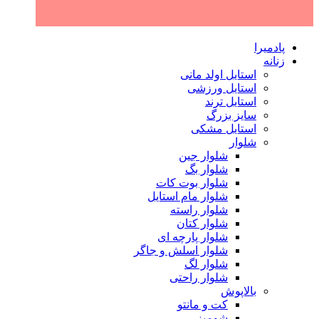
پادمیرا
زنانه
استایل اولد مانی
استایل ورزشی
استایل ترند
سایز بزرگ
استایل مشکی
شلوار
شلوار جین
شلوار بگ
شلوار بوت کات
شلوار مام استایل
شلوار راسته
شلوار کتان
شلوار پارچه ای
شلوار اسلش و جاگر
شلوار لگ
شلوار راحتی
بالاپوش
کت و مانتو
شومیز