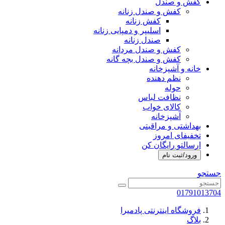
کفش و صندل
کفش و صندل زنانه
کفش زنانه
اسلیپر و دمپایی زنانه
صندل زنانه
کفش و صندل مردانه
کفش و صندل بچه گانه
خانه و آشپزخانه
نظم دهنده
حوله
نظافت لباس
کالای خواب
آشپزخانه
بهداشتی و مراقبتی
تخفیفای امروز
ارسالتو رایگان کن
ورود/ثبت نام
جستجو
01791013704
فروشگاه اینترنتی پادمیرا
بلاگ