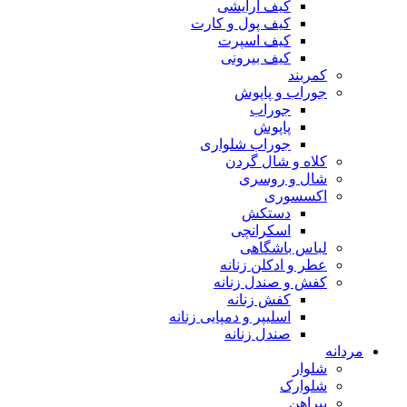
کیف آرایشی
کیف پول و کارت
کیف اسپرت
کیف بیرونی
کمربند
جوراب و پاپوش
جوراب
پاپوش
جوراب شلواری
کلاه و شال گردن
شال و روسری
اکسسوری
دستکش
اسکرانچی
لباس باشگاهی
عطر و ادکلن زنانه
کفش و صندل زنانه
کفش زنانه
اسلیپر و دمپایی زنانه
صندل زنانه
مردانه
شلوار
شلوارک
پیراهن