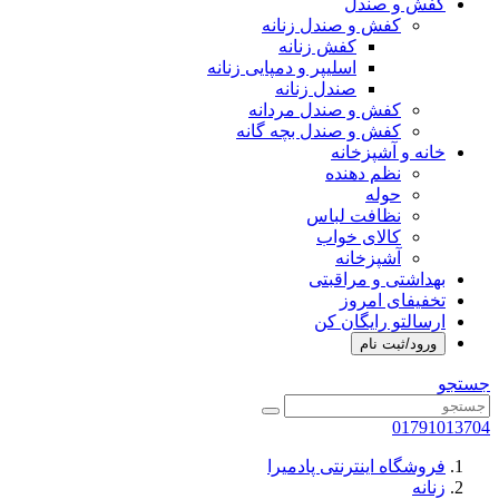
کفش و صندل
کفش و صندل زنانه
کفش زنانه
اسلیپر و دمپایی زنانه
صندل زنانه
کفش و صندل مردانه
کفش و صندل بچه گانه
خانه و آشپزخانه
نظم دهنده
حوله
نظافت لباس
کالای خواب
آشپزخانه
بهداشتی و مراقبتی
تخفیفای امروز
ارسالتو رایگان کن
ورود/ثبت نام
جستجو
01791013704
فروشگاه اینترنتی پادمیرا
زنانه