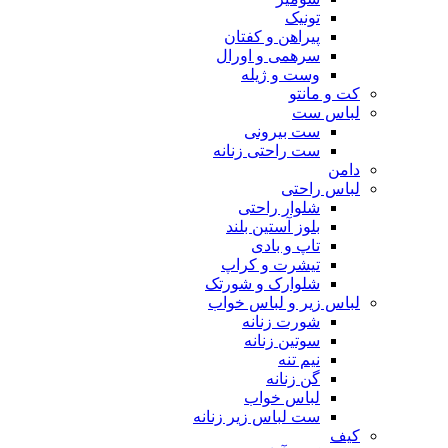
تونیک
پیراهن و کفتان
سرهمی و اورال
وست و ژیله
کت و مانتو
لباس ست
ست بیرونی
ست راحتی زنانه
دامن
لباس راحتی
شلوار راحتی
بلوز آستین بلند
تاپ و بادی
تیشرت و کراپ
شلوارک و شورتک
لباس زیر و لباس خواب
شورت زنانه
سوتین زنانه
نیم تنه
گن زنانه
لباس خواب
ست لباس زیر زنانه
کیف