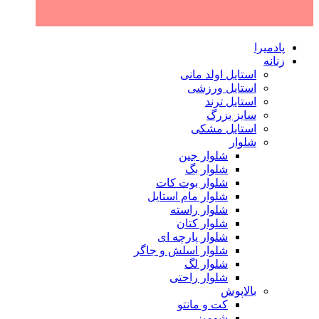
پادمیرا
زنانه
استایل اولد مانی
استایل ورزشی
استایل ترند
سایز بزرگ
استایل مشکی
شلوار
شلوار جین
شلوار بگ
شلوار بوت کات
شلوار مام استایل
شلوار راسته
شلوار کتان
شلوار پارچه ای
شلوار اسلش و جاگر
شلوار لگ
شلوار راحتی
بالاپوش
کت و مانتو
شومیز