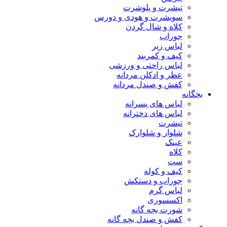
تیشرت و پلوشرت
سویشرت و هودی و دورس
کلاه و شال گردن
جوراب
لباس زیر
کیف و کمربند
لباس راحتی و ورزشی
عطر و ادکلن مردانه
کفش و صندل مردانه
بچگانه
لباس های پسرانه
لباس های دخترانه
تیشرت
شلوار و شلوارک
عینک
کلاه
ست
کیف و کوله
جوراب و دستکش
لباس گرم
اکسسوری
شورت بچه گانه
کفش و صندل بچه گانه