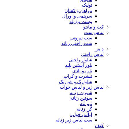
تونیک
پیراهن و کفتان
سرهمی و اورال
وست و ژیله
کت و مانتو
لباس ست
ست بیرونی
ست راحتی زنانه
دامن
لباس راحتی
شلوار راحتی
بلوز آستین بلند
تاپ و بادی
تیشرت و کراپ
شلوارک و شورتک
لباس زیر و لباس خواب
شورت زنانه
سوتین زنانه
نیم تنه
گن زنانه
لباس خواب
ست لباس زیر زنانه
کیف