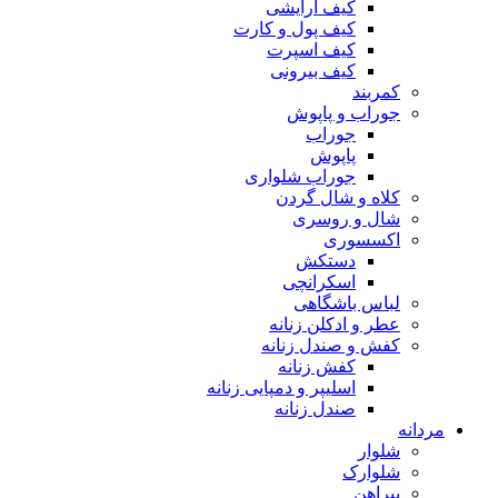
کیف آرایشی
کیف پول و کارت
کیف اسپرت
کیف بیرونی
کمربند
جوراب و پاپوش
جوراب
پاپوش
جوراب شلواری
کلاه و شال گردن
شال و روسری
اکسسوری
دستکش
اسکرانچی
لباس باشگاهی
عطر و ادکلن زنانه
کفش و صندل زنانه
کفش زنانه
اسلیپر و دمپایی زنانه
صندل زنانه
مردانه
شلوار
شلوارک
پیراهن