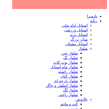
پادمیرا
زنانه
استایل اولد مانی
استایل ورزشی
استایل ترند
سایز بزرگ
استایل مشکی
شلوار
شلوار جین
شلوار بگ
شلوار بوت کات
شلوار مام استایل
شلوار راسته
شلوار کتان
شلوار پارچه ای
شلوار اسلش و جاگر
شلوار لگ
شلوار راحتی
بالاپوش
کت و مانتو
شومیز