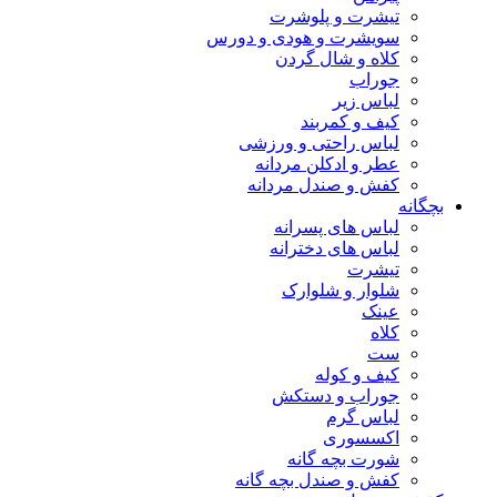
تیشرت و پلوشرت
سویشرت و هودی و دورس
کلاه و شال گردن
جوراب
لباس زیر
کیف و کمربند
لباس راحتی و ورزشی
عطر و ادکلن مردانه
کفش و صندل مردانه
بچگانه
لباس های پسرانه
لباس های دخترانه
تیشرت
شلوار و شلوارک
عینک
کلاه
ست
کیف و کوله
جوراب و دستکش
لباس گرم
اکسسوری
شورت بچه گانه
کفش و صندل بچه گانه