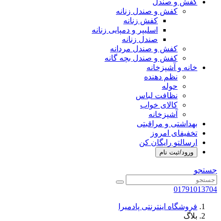
کفش و صندل
کفش و صندل زنانه
کفش زنانه
اسلیپر و دمپایی زنانه
صندل زنانه
کفش و صندل مردانه
کفش و صندل بچه گانه
خانه و آشپزخانه
نظم دهنده
حوله
نظافت لباس
کالای خواب
آشپزخانه
بهداشتی و مراقبتی
تخفیفای امروز
ارسالتو رایگان کن
ورود/ثبت نام
جستجو
01791013704
فروشگاه اینترنتی پادمیرا
بلاگ