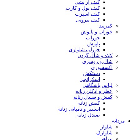
کیف آرایشی
کیف پول و کارت
کیف اسپرت
کیف بیرونی
کمربند
جوراب و پاپوش
جوراب
پاپوش
جوراب شلواری
کلاه و شال گردن
شال و روسری
اکسسوری
دستکش
اسکرانچی
لباس باشگاهی
عطر و ادکلن زنانه
کفش و صندل زنانه
کفش زنانه
اسلیپر و دمپایی زنانه
صندل زنانه
مردانه
شلوار
شلوارک
پیراهن