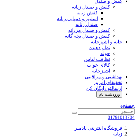
کفش و صندل
کفش و صندل زنانه
کفش زنانه
اسلیپر و دمپایی زنانه
صندل زنانه
کفش و صندل مردانه
کفش و صندل بچه گانه
خانه و آشپزخانه
نظم دهنده
حوله
نظافت لباس
کالای خواب
آشپزخانه
بهداشتی و مراقبتی
تخفیفای امروز
ارسالتو رایگان کن
ورود/ثبت نام
جستجو
01791013704
فروشگاه اینترنتی پادمیرا
زنانه