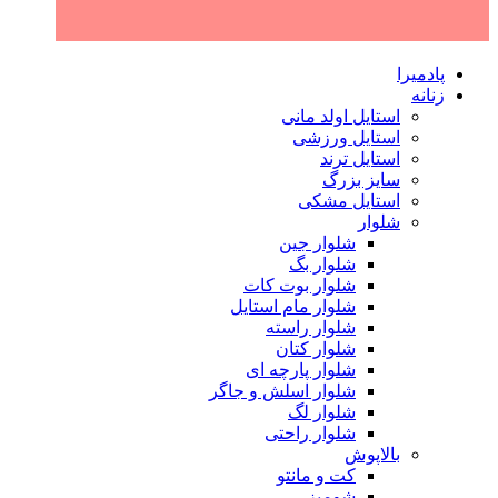
پادمیرا
زنانه
استایل اولد مانی
استایل ورزشی
استایل ترند
سایز بزرگ
استایل مشکی
شلوار
شلوار جین
شلوار بگ
شلوار بوت کات
شلوار مام استایل
شلوار راسته
شلوار کتان
شلوار پارچه ای
شلوار اسلش و جاگر
شلوار لگ
شلوار راحتی
بالاپوش
کت و مانتو
شومیز