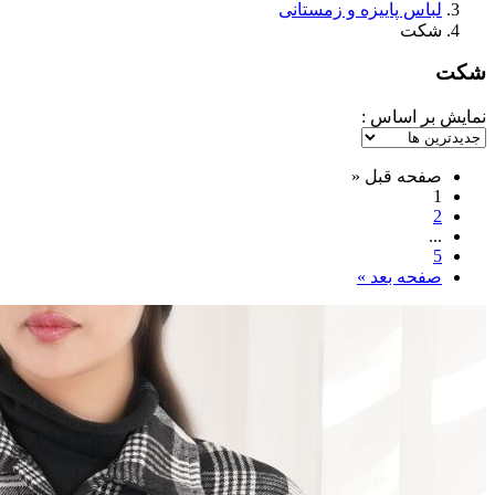
لباس پاییزه و زمستانی
شکت
شکت
نمایش بر اساس :
صفحه قبل
«
1
2
...
5
صفحه بعد
»