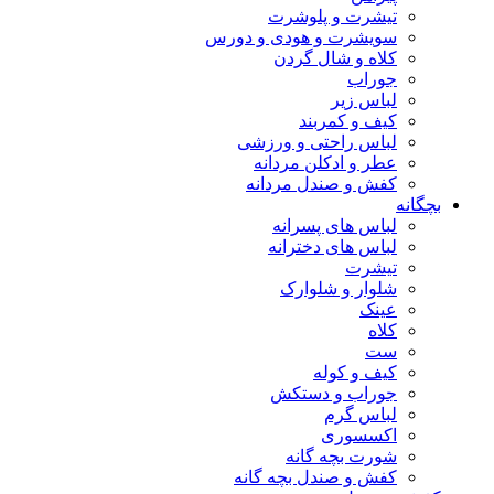
تیشرت و پلوشرت
سویشرت و هودی و دورس
کلاه و شال گردن
جوراب
لباس زیر
کیف و کمربند
لباس راحتی و ورزشی
عطر و ادکلن مردانه
کفش و صندل مردانه
بچگانه
لباس های پسرانه
لباس های دخترانه
تیشرت
شلوار و شلوارک
عینک
کلاه
ست
کیف و کوله
جوراب و دستکش
لباس گرم
اکسسوری
شورت بچه گانه
کفش و صندل بچه گانه