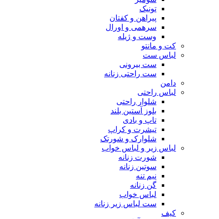
تونیک
پیراهن و کفتان
سرهمی و اورال
وست و ژیله
کت و مانتو
لباس ست
ست بیرونی
ست راحتی زنانه
دامن
لباس راحتی
شلوار راحتی
بلوز آستین بلند
تاپ و بادی
تیشرت و کراپ
شلوارک و شورتک
لباس زیر و لباس خواب
شورت زنانه
سوتین زنانه
نیم تنه
گن زنانه
لباس خواب
ست لباس زیر زنانه
کیف