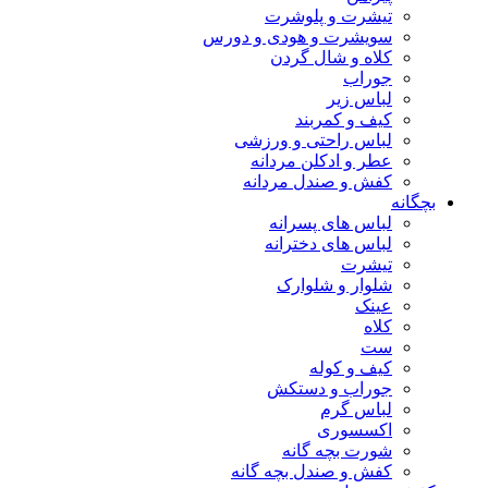
تیشرت و پلوشرت
سویشرت و هودی و دورس
کلاه و شال گردن
جوراب
لباس زیر
کیف و کمربند
لباس راحتی و ورزشی
عطر و ادکلن مردانه
کفش و صندل مردانه
بچگانه
لباس های پسرانه
لباس های دخترانه
تیشرت
شلوار و شلوارک
عینک
کلاه
ست
کیف و کوله
جوراب و دستکش
لباس گرم
اکسسوری
شورت بچه گانه
کفش و صندل بچه گانه