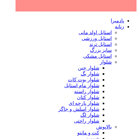
پادمیرا
زنانه
استایل اولد مانی
استایل ورزشی
استایل ترند
سایز بزرگ
استایل مشکی
شلوار
شلوار جین
شلوار بگ
شلوار بوت کات
شلوار مام استایل
شلوار راسته
شلوار کتان
شلوار پارچه ای
شلوار اسلش و جاگر
شلوار لگ
شلوار راحتی
بالاپوش
کت و مانتو
شومیز