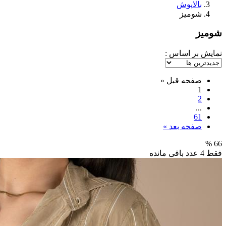
بالاپوش
شومیز
شومیز
نمایش بر اساس :
صفحه قبل
«
1
2
...
61
صفحه بعد
»
66 %
فقط 4 عدد باقی مانده