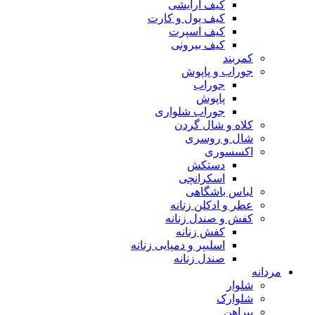
کیف آرایشی
کیف پول و کارت
کیف اسپرت
کیف بیرونی
کمربند
جوراب و پاپوش
جوراب
پاپوش
جوراب شلواری
کلاه و شال گردن
شال و روسری
اکسسوری
دستکش
اسکرانچی
لباس باشگاهی
عطر و ادکلن زنانه
کفش و صندل زنانه
کفش زنانه
اسلیپر و دمپایی زنانه
صندل زنانه
مردانه
شلوار
شلوارک
پیراهن