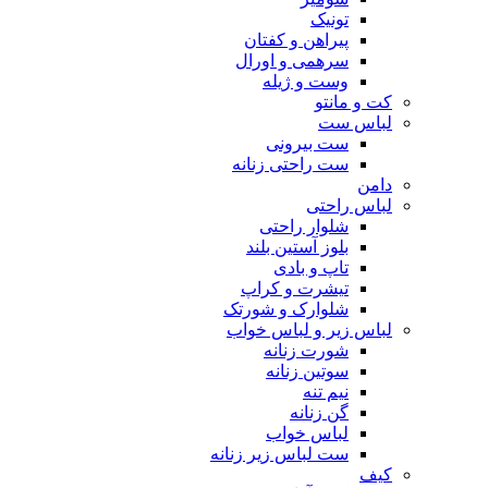
تونیک
پیراهن و کفتان
سرهمی و اورال
وست و ژیله
کت و مانتو
لباس ست
ست بیرونی
ست راحتی زنانه
دامن
لباس راحتی
شلوار راحتی
بلوز آستین بلند
تاپ و بادی
تیشرت و کراپ
شلوارک و شورتک
لباس زیر و لباس خواب
شورت زنانه
سوتین زنانه
نیم تنه
گن زنانه
لباس خواب
ست لباس زیر زنانه
کیف