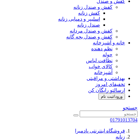
کفش و صندل
کفش و صندل زنانه
کفش زنانه
اسلیپر و دمپایی زنانه
صندل زنانه
کفش و صندل مردانه
کفش و صندل بچه گانه
خانه و آشپزخانه
نظم دهنده
حوله
نظافت لباس
کالای خواب
آشپزخانه
بهداشتی و مراقبتی
تخفیفای امروز
ارسالتو رایگان کن
ورود/ثبت نام
جستجو
01791013704
فروشگاه اینترنتی پادمیرا
زنانه