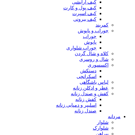
کیف آرایشی
کیف پول و کارت
کیف اسپرت
کیف بیرونی
کمربند
جوراب و پاپوش
جوراب
پاپوش
جوراب شلواری
کلاه و شال گردن
شال و روسری
اکسسوری
دستکش
اسکرانچی
لباس باشگاهی
عطر و ادکلن زنانه
کفش و صندل زنانه
کفش زنانه
اسلیپر و دمپایی زنانه
صندل زنانه
مردانه
شلوار
شلوارک
پیراهن