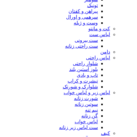
تونیک
پیراهن و کفتان
سرهمی و اورال
وست و ژیله
کت و مانتو
لباس ست
ست بیرونی
ست راحتی زنانه
دامن
لباس راحتی
شلوار راحتی
بلوز آستین بلند
تاپ و بادی
تیشرت و کراپ
شلوارک و شورتک
لباس زیر و لباس خواب
شورت زنانه
سوتین زنانه
نیم تنه
گن زنانه
لباس خواب
ست لباس زیر زنانه
کیف