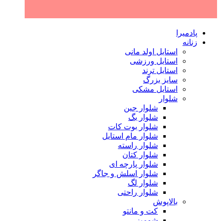
پادمیرا
زنانه
استایل اولد مانی
استایل ورزشی
استایل ترند
سایز بزرگ
استایل مشکی
شلوار
شلوار جین
شلوار بگ
شلوار بوت کات
شلوار مام استایل
شلوار راسته
شلوار کتان
شلوار پارچه ای
شلوار اسلش و جاگر
شلوار لگ
شلوار راحتی
بالاپوش
کت و مانتو
شومیز