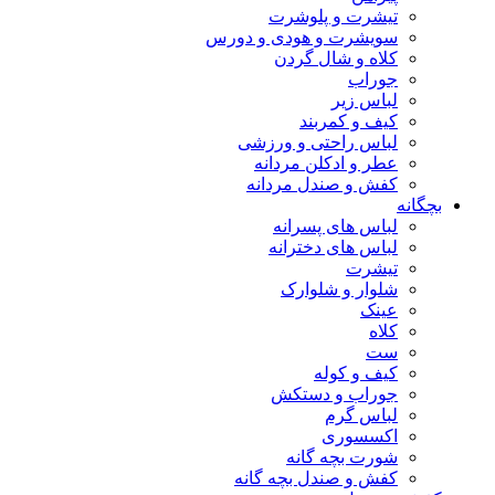
تیشرت و پلوشرت
سویشرت و هودی و دورس
کلاه و شال گردن
جوراب
لباس زیر
کیف و کمربند
لباس راحتی و ورزشی
عطر و ادکلن مردانه
کفش و صندل مردانه
بچگانه
لباس های پسرانه
لباس های دخترانه
تیشرت
شلوار و شلوارک
عینک
کلاه
ست
کیف و کوله
جوراب و دستکش
لباس گرم
اکسسوری
شورت بچه گانه
کفش و صندل بچه گانه