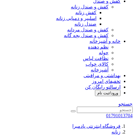
کفش و صندل
کفش و صندل زنانه
کفش زنانه
اسلیپر و دمپایی زنانه
صندل زنانه
کفش و صندل مردانه
کفش و صندل بچه گانه
خانه و آشپزخانه
نظم دهنده
حوله
نظافت لباس
کالای خواب
آشپزخانه
بهداشتی و مراقبتی
تخفیفای امروز
ارسالتو رایگان کن
ورود/ثبت نام
جستجو
01791013704
فروشگاه اینترنتی پادمیرا
زنانه