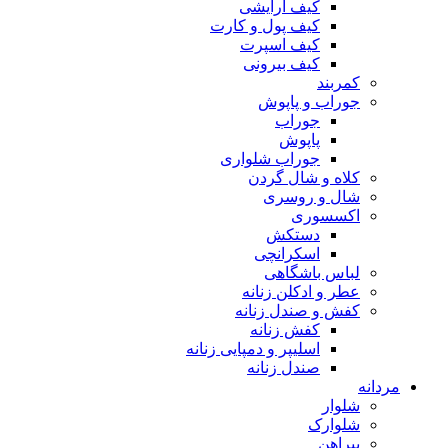
کیف آرایشی
کیف پول و کارت
کیف اسپرت
کیف بیرونی
کمربند
جوراب و پاپوش
جوراب
پاپوش
جوراب شلواری
کلاه و شال گردن
شال و روسری
اکسسوری
دستکش
اسکرانچی
لباس باشگاهی
عطر و ادکلن زنانه
کفش و صندل زنانه
کفش زنانه
اسلیپر و دمپایی زنانه
صندل زنانه
مردانه
شلوار
شلوارک
پیراهن