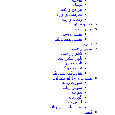
تونیک
پیراهن و کفتان
سرهمی و اورال
وست و ژیله
کت و مانتو
لباس ست
ست بیرونی
ست راحتی زنانه
دامن
لباس راحتی
شلوار راحتی
بلوز آستین بلند
تاپ و بادی
تیشرت و کراپ
شلوارک و شورتک
لباس زیر و لباس خواب
شورت زنانه
سوتین زنانه
نیم تنه
گن زنانه
لباس خواب
ست لباس زیر زنانه
کیف