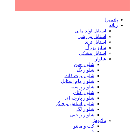
پادمیرا
زنانه
استایل اولد مانی
استایل ورزشی
استایل ترند
سایز بزرگ
استایل مشکی
شلوار
شلوار جین
شلوار بگ
شلوار بوت کات
شلوار مام استایل
شلوار راسته
شلوار کتان
شلوار پارچه ای
شلوار اسلش و جاگر
شلوار لگ
شلوار راحتی
بالاپوش
کت و مانتو
شومیز