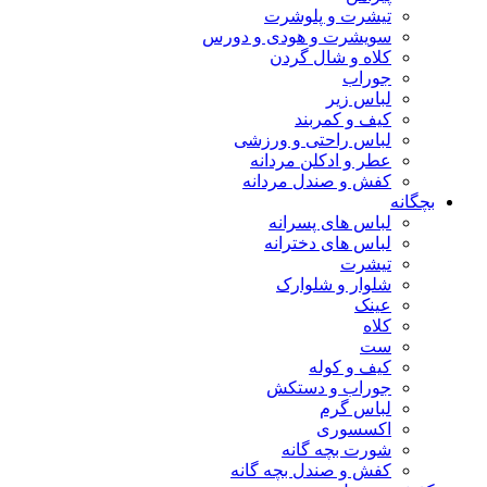
تیشرت و پلوشرت
سویشرت و هودی و دورس
کلاه و شال گردن
جوراب
لباس زیر
کیف و کمربند
لباس راحتی و ورزشی
عطر و ادکلن مردانه
کفش و صندل مردانه
بچگانه
لباس های پسرانه
لباس های دخترانه
تیشرت
شلوار و شلوارک
عینک
کلاه
ست
کیف و کوله
جوراب و دستکش
لباس گرم
اکسسوری
شورت بچه گانه
کفش و صندل بچه گانه