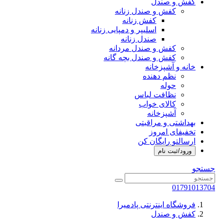
کفش و صندل
کفش و صندل زنانه
کفش زنانه
اسلیپر و دمپایی زنانه
صندل زنانه
کفش و صندل مردانه
کفش و صندل بچه گانه
خانه و آشپزخانه
نظم دهنده
حوله
نظافت لباس
کالای خواب
آشپزخانه
بهداشتی و مراقبتی
تخفیفای امروز
ارسالتو رایگان کن
ورود/ثبت نام
جستجو
01791013704
فروشگاه اینترنتی پادمیرا
کفش و صندل