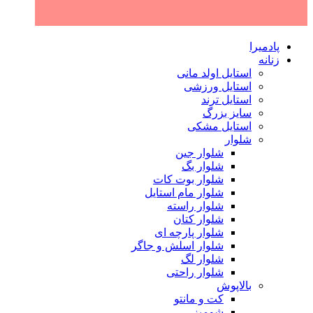
پادمیرا
زنانه
استایل اولد مانی
استایل ورزشی
استایل ترند
سایز بزرگ
استایل مشکی
شلوار
شلوار جین
شلوار بگ
شلوار بوت کات
شلوار مام استایل
شلوار راسته
شلوار کتان
شلوار پارچه ای
شلوار اسلش و جاگر
شلوار لگ
شلوار راحتی
بالاپوش
کت و مانتو
شومیز