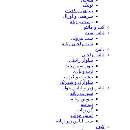
تونیک
پیراهن و کفتان
سرهمی و اورال
وست و ژیله
کت و مانتو
لباس ست
ست بیرونی
ست راحتی زنانه
دامن
لباس راحتی
شلوار راحتی
بلوز آستین بلند
تاپ و بادی
تیشرت و کراپ
شلوارک و شورتک
لباس زیر و لباس خواب
شورت زنانه
سوتین زنانه
نیم تنه
گن زنانه
لباس خواب
ست لباس زیر زنانه
کیف