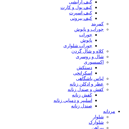
کیف آرایشی
کیف پول و کارت
کیف اسپرت
کیف بیرونی
کمربند
جوراب و پاپوش
جوراب
پاپوش
جوراب شلواری
کلاه و شال گردن
شال و روسری
اکسسوری
دستکش
اسکرانچی
لباس باشگاهی
عطر و ادکلن زنانه
کفش و صندل زنانه
کفش زنانه
اسلیپر و دمپایی زنانه
صندل زنانه
مردانه
شلوار
شلوارک
پیراهن