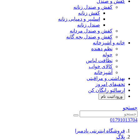
کفش و صندل
کفش و صندل زنانه
کفش زنانه
اسلیپر و دمپایی زنانه
صندل زنانه
کفش و صندل مردانه
کفش و صندل بچه گانه
خانه و آشپزخانه
نظم دهنده
حوله
نظافت لباس
کالای خواب
آشپزخانه
بهداشتی و مراقبتی
تخفیفای امروز
ارسالتو رایگان کن
ورود/ثبت نام
جستجو
01791013704
فروشگاه اینترنتی پادمیرا
بلاگ