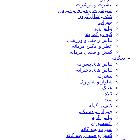
تیشرت و پلوشرت
سویشرت و هودی و دورس
کلاه و شال گردن
جوراب
لباس زیر
کیف و کمربند
لباس راحتی و ورزشی
عطر و ادکلن مردانه
کفش و صندل مردانه
بچگانه
لباس های پسرانه
لباس های دخترانه
تیشرت
شلوار و شلوارک
عینک
کلاه
ست
کیف و کوله
جوراب و دستکش
لباس گرم
اکسسوری
شورت بچه گانه
کفش و صندل بچه گانه