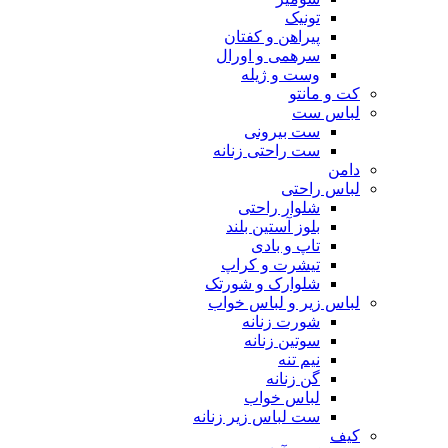
تونیک
پیراهن و کفتان
سرهمی و اورال
وست و ژیله
کت و مانتو
لباس ست
ست بیرونی
ست راحتی زنانه
دامن
لباس راحتی
شلوار راحتی
بلوز آستین بلند
تاپ و بادی
تیشرت و کراپ
شلوارک و شورتک
لباس زیر و لباس خواب
شورت زنانه
سوتین زنانه
نیم تنه
گن زنانه
لباس خواب
ست لباس زیر زنانه
کیف