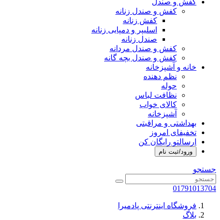
کفش و صندل
کفش و صندل زنانه
کفش زنانه
اسلیپر و دمپایی زنانه
صندل زنانه
کفش و صندل مردانه
کفش و صندل بچه گانه
خانه و آشپزخانه
نظم دهنده
حوله
نظافت لباس
کالای خواب
آشپزخانه
بهداشتی و مراقبتی
تخفیفای امروز
ارسالتو رایگان کن
ورود/ثبت نام
جستجو
01791013704
فروشگاه اینترنتی پادمیرا
بلاگ