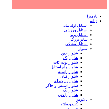
پادمیرا
زنانه
استایل اولد مانی
استایل ورزشی
استایل ترند
سایز بزرگ
استایل مشکی
شلوار
شلوار جین
شلوار بگ
شلوار بوت کات
شلوار مام استایل
شلوار راسته
شلوار کتان
شلوار پارچه ای
شلوار اسلش و جاگر
شلوار لگ
شلوار راحتی
بالاپوش
کت و مانتو
شومیز