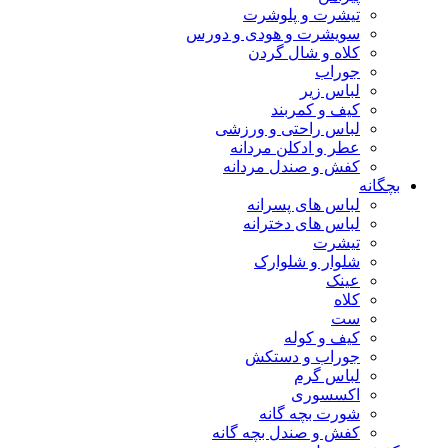
تیشرت و پلوشرت
سویشرت و هودی و دورس
کلاه و شال گردن
جوراب
لباس زیر
کیف و کمربند
لباس راحتی و ورزشی
عطر و ادکلن مردانه
کفش و صندل مردانه
بچگانه
لباس های پسرانه
لباس های دخترانه
تیشرت
شلوار و شلوارک
عینک
کلاه
ست
کیف و کوله
جوراب و دستکش
لباس گرم
اکسسوری
شورت بچه گانه
کفش و صندل بچه گانه