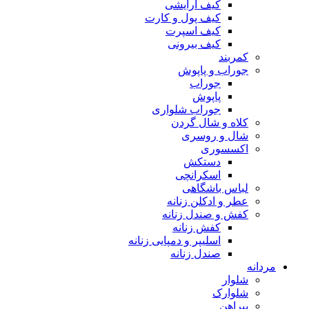
کیف آرایشی
کیف پول و کارت
کیف اسپرت
کیف بیرونی
کمربند
جوراب و پاپوش
جوراب
پاپوش
جوراب شلواری
کلاه و شال گردن
شال و روسری
اکسسوری
دستکش
اسکرانچی
لباس باشگاهی
عطر و ادکلن زنانه
کفش و صندل زنانه
کفش زنانه
اسلیپر و دمپایی زنانه
صندل زنانه
مردانه
شلوار
شلوارک
پیراهن