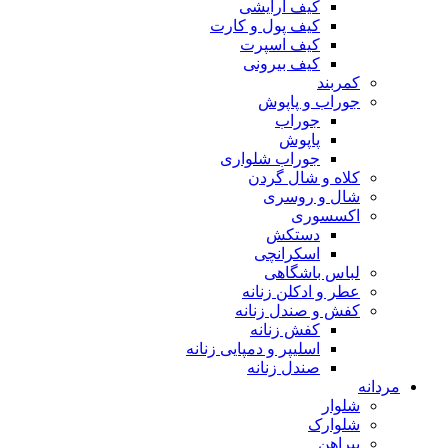
کیف آرایشی
کیف پول و کارت
کیف اسپرت
کیف بیرونی
کمربند
جوراب و پاپوش
جوراب
پاپوش
جوراب شلواری
کلاه و شال گردن
شال و روسری
اکسسوری
دستکش
اسکرانچی
لباس باشگاهی
عطر و ادکلن زنانه
کفش و صندل زنانه
کفش زنانه
اسلیپر و دمپایی زنانه
صندل زنانه
مردانه
شلوار
شلوارک
پیراهن