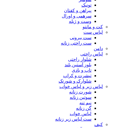
تونیک
پیراهن و کفتان
سرهمی و اورال
وست و ژیله
کت و مانتو
لباس ست
ست بیرونی
ست راحتی زنانه
دامن
لباس راحتی
شلوار راحتی
بلوز آستین بلند
تاپ و بادی
تیشرت و کراپ
شلوارک و شورتک
لباس زیر و لباس خواب
شورت زنانه
سوتین زنانه
نیم تنه
گن زنانه
لباس خواب
ست لباس زیر زنانه
کیف