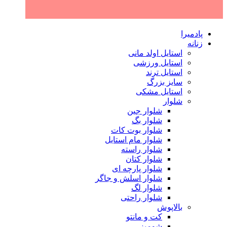
پادمیرا
زنانه
استایل اولد مانی
استایل ورزشی
استایل ترند
سایز بزرگ
استایل مشکی
شلوار
شلوار جین
شلوار بگ
شلوار بوت کات
شلوار مام استایل
شلوار راسته
شلوار کتان
شلوار پارچه ای
شلوار اسلش و جاگر
شلوار لگ
شلوار راحتی
بالاپوش
کت و مانتو
شومیز