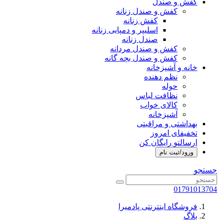
کفش و صندل
کفش و صندل زنانه
کفش زنانه
اسلیپر و دمپایی زنانه
صندل زنانه
کفش و صندل مردانه
کفش و صندل بچه گانه
خانه و آشپزخانه
نظم دهنده
حوله
نظافت لباس
کالای خواب
آشپزخانه
بهداشتی و مراقبتی
تخفیفای امروز
ارسالتو رایگان کن
ورود/ثبت نام
جستجو
01791013704
فروشگاه اینترنتی پادمیرا
بلاگ