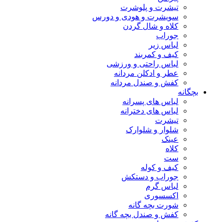
تیشرت و پلوشرت
سویشرت و هودی و دورس
کلاه و شال گردن
جوراب
لباس زیر
کیف و کمربند
لباس راحتی و ورزشی
عطر و ادکلن مردانه
کفش و صندل مردانه
بچگانه
لباس های پسرانه
لباس های دخترانه
تیشرت
شلوار و شلوارک
عینک
کلاه
ست
کیف و کوله
جوراب و دستکش
لباس گرم
اکسسوری
شورت بچه گانه
کفش و صندل بچه گانه