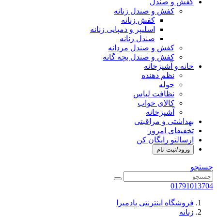
کفش و صندل
کفش و صندل زنانه
کفش زنانه
اسلیپر و دمپایی زنانه
صندل زنانه
کفش و صندل مردانه
کفش و صندل بچه گانه
خانه و آشپزخانه
نظم دهنده
حوله
نظافت لباس
کالای خواب
آشپزخانه
بهداشتی و مراقبتی
تخفیفای امروز
ارسالتو رایگان کن
ورود/ثبت نام
جستجو
01791013704
فروشگاه اینترنتی پادمیرا
زنانه