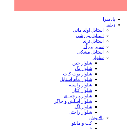
پادمیرا
زنانه
استایل اولد مانی
استایل ورزشی
استایل ترند
سایز بزرگ
استایل مشکی
شلوار
شلوار جین
شلوار بگ
شلوار بوت کات
شلوار مام استایل
شلوار راسته
شلوار کتان
شلوار پارچه ای
شلوار اسلش و جاگر
شلوار لگ
شلوار راحتی
بالاپوش
کت و مانتو
شومیز