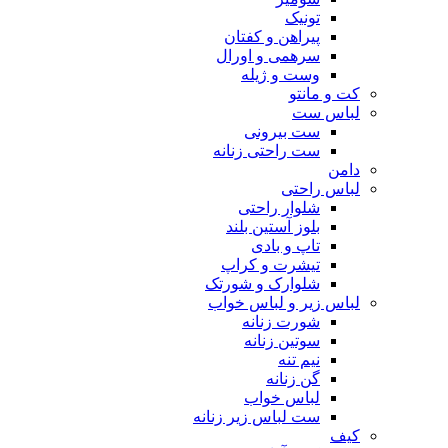
تونیک
پیراهن و کفتان
سرهمی و اورال
وست و ژیله
کت و مانتو
لباس ست
ست بیرونی
ست راحتی زنانه
دامن
لباس راحتی
شلوار راحتی
بلوز آستین بلند
تاپ و بادی
تیشرت و کراپ
شلوارک و شورتک
لباس زیر و لباس خواب
شورت زنانه
سوتین زنانه
نیم تنه
گن زنانه
لباس خواب
ست لباس زیر زنانه
کیف