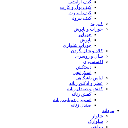
کیف آرایشی
کیف پول و کارت
کیف اسپرت
کیف بیرونی
کمربند
جوراب و پاپوش
جوراب
پاپوش
جوراب شلواری
کلاه و شال گردن
شال و روسری
اکسسوری
دستکش
اسکرانچی
لباس باشگاهی
عطر و ادکلن زنانه
کفش و صندل زنانه
کفش زنانه
اسلیپر و دمپایی زنانه
صندل زنانه
مردانه
شلوار
شلوارک
پیراهن