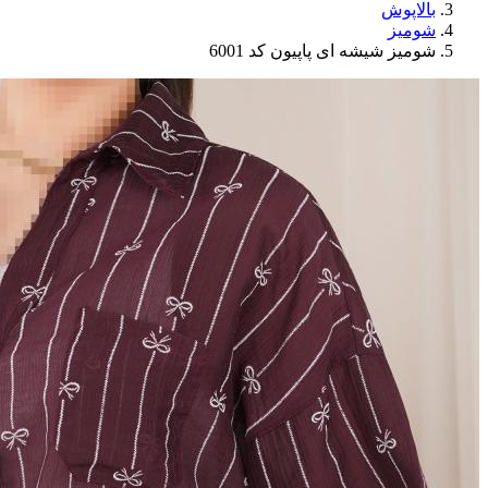
بالاپوش
شومیز
شومیز شیشه ای پاپیون کد 6001