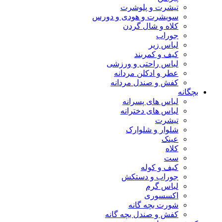
تیشرت و پلوشرت
سویشرت و هودی و دورس
کلاه و شال گردن
جوراب
لباس زیر
کیف و کمربند
لباس راحتی و ورزشی
عطر و ادکلن مردانه
کفش و صندل مردانه
بچگانه
لباس های پسرانه
لباس های دخترانه
تیشرت
شلوار و شلوارک
عینک
کلاه
ست
کیف و کوله
جوراب و دستکش
لباس گرم
اکسسوری
شورت بچه گانه
کفش و صندل بچه گانه