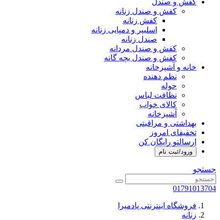
کفش و صندل
کفش و صندل زنانه
کفش زنانه
اسلیپر و دمپایی زنانه
صندل زنانه
کفش و صندل مردانه
کفش و صندل بچه گانه
خانه و آشپزخانه
نظم دهنده
حوله
نظافت لباس
کالای خواب
آشپزخانه
بهداشتی و مراقبتی
تخفیفای امروز
ارسالتو رایگان کن
ورود/ثبت نام
جستجو
01791013704
فروشگاه اینترنتی پادمیرا
زنانه