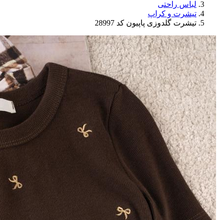
لباس راحتی
تیشرت و کراپ
تیشرت گلدوزی پاپیون کد 28997