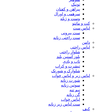
تونیک
پیراهن و کفتان
سرهمی و اورال
وست و ژیله
کت و مانتو
لباس ست
ست بیرونی
ست راحتی زنانه
دامن
لباس راحتی
شلوار راحتی
بلوز آستین بلند
تاپ و بادی
تیشرت و کراپ
شلوارک و شورتک
لباس زیر و لباس خواب
شورت زنانه
سوتین زنانه
نیم تنه
گن زنانه
لباس خواب
ست لباس زیر زنانه
کیف