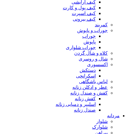
کیف آرایشی
کیف پول و کارت
کیف اسپرت
کیف بیرونی
کمربند
جوراب و پاپوش
جوراب
پاپوش
جوراب شلواری
کلاه و شال گردن
شال و روسری
اکسسوری
دستکش
اسکرانچی
لباس باشگاهی
عطر و ادکلن زنانه
کفش و صندل زنانه
کفش زنانه
اسلیپر و دمپایی زنانه
صندل زنانه
مردانه
شلوار
شلوارک
پیراهن