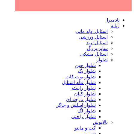
پادمیرا
زنانه
استایل اولد مانی
استایل ورزشی
استایل ترند
سایز بزرگ
استایل مشکی
شلوار
شلوار جین
شلوار بگ
شلوار بوت کات
شلوار مام استایل
شلوار راسته
شلوار کتان
شلوار پارچه ای
شلوار اسلش و جاگر
شلوار لگ
شلوار راحتی
بالاپوش
کت و مانتو
شومیز