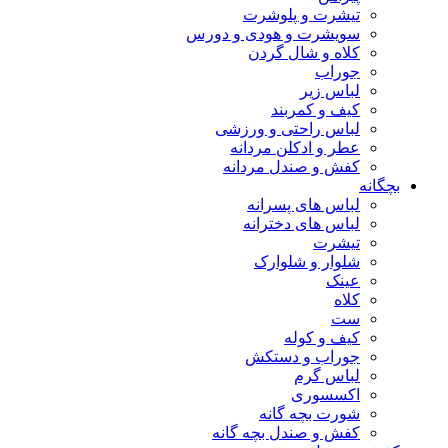
تیشرت و پلوشرت
سویشرت و هودی و دورس
کلاه و شال گردن
جوراب
لباس زیر
کیف و کمربند
لباس راحتی و ورزشی
عطر و ادکلن مردانه
کفش و صندل مردانه
بچگانه
لباس های پسرانه
لباس های دخترانه
تیشرت
شلوار و شلوارک
عینک
کلاه
ست
کیف و کوله
جوراب و دستکش
لباس گرم
اکسسوری
شورت بچه گانه
کفش و صندل بچه گانه