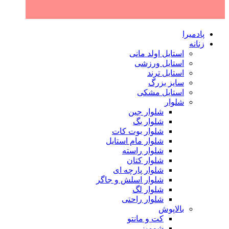
پادمیرا
زنانه
استایل اولد مانی
استایل ورزشی
استایل ترند
سایز بزرگ
استایل مشکی
شلوار
شلوار جین
شلوار بگ
شلوار بوت کات
شلوار مام استایل
شلوار راسته
شلوار کتان
شلوار پارچه ای
شلوار اسلش و جاگر
شلوار لگ
شلوار راحتی
بالاپوش
کت و مانتو
شومیز