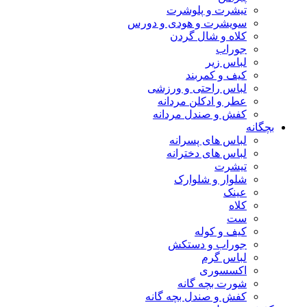
تیشرت و پلوشرت
سویشرت و هودی و دورس
کلاه و شال گردن
جوراب
لباس زیر
کیف و کمربند
لباس راحتی و ورزشی
عطر و ادکلن مردانه
کفش و صندل مردانه
بچگانه
لباس های پسرانه
لباس های دخترانه
تیشرت
شلوار و شلوارک
عینک
کلاه
ست
کیف و کوله
جوراب و دستکش
لباس گرم
اکسسوری
شورت بچه گانه
کفش و صندل بچه گانه