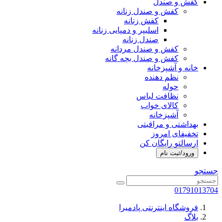
کفش و صندل
کفش و صندل زنانه
کفش زنانه
اسلیپر و دمپایی زنانه
صندل زنانه
کفش و صندل مردانه
کفش و صندل بچه گانه
خانه و آشپزخانه
نظم دهنده
حوله
نظافت لباس
کالای خواب
آشپزخانه
بهداشتی و مراقبتی
تخفیفای امروز
ارسالتو رایگان کن
ورود/ثبت نام
جستجو
01791013704
فروشگاه اینترنتی پادمیرا
بلاگ