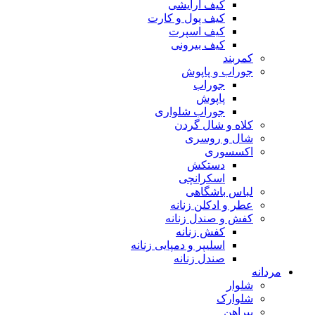
کیف آرایشی
کیف پول و کارت
کیف اسپرت
کیف بیرونی
کمربند
جوراب و پاپوش
جوراب
پاپوش
جوراب شلواری
کلاه و شال گردن
شال و روسری
اکسسوری
دستکش
اسکرانچی
لباس باشگاهی
عطر و ادکلن زنانه
کفش و صندل زنانه
کفش زنانه
اسلیپر و دمپایی زنانه
صندل زنانه
مردانه
شلوار
شلوارک
پیراهن