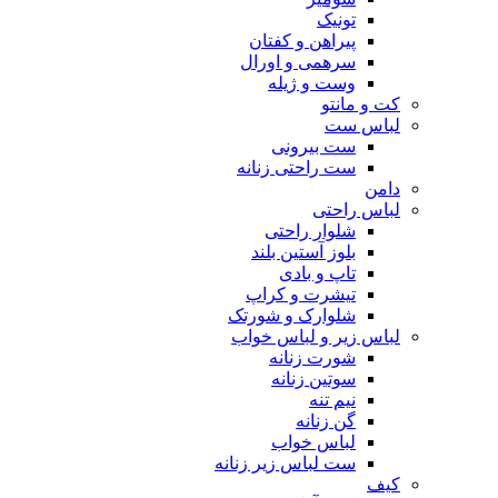
تونیک
پیراهن و کفتان
سرهمی و اورال
وست و ژیله
کت و مانتو
لباس ست
ست بیرونی
ست راحتی زنانه
دامن
لباس راحتی
شلوار راحتی
بلوز آستین بلند
تاپ و بادی
تیشرت و کراپ
شلوارک و شورتک
لباس زیر و لباس خواب
شورت زنانه
سوتین زنانه
نیم تنه
گن زنانه
لباس خواب
ست لباس زیر زنانه
کیف