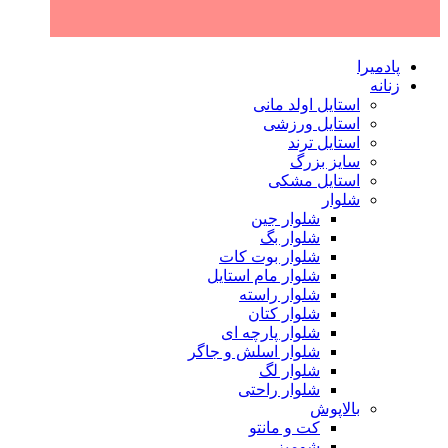
پادمیرا
زنانه
استایل اولد مانی
استایل ورزشی
استایل ترند
سایز بزرگ
استایل مشکی
شلوار
شلوار جین
شلوار بگ
شلوار بوت کات
شلوار مام استایل
شلوار راسته
شلوار کتان
شلوار پارچه ای
شلوار اسلش و جاگر
شلوار لگ
شلوار راحتی
بالاپوش
کت و مانتو
شومیز