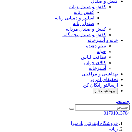
کفش و صندل
کفش و صندل زنانه
کفش زنانه
اسلیپر و دمپایی زنانه
صندل زنانه
کفش و صندل مردانه
کفش و صندل بچه گانه
خانه و آشپزخانه
نظم دهنده
حوله
نظافت لباس
کالای خواب
آشپزخانه
بهداشتی و مراقبتی
تخفیفای امروز
ارسالتو رایگان کن
ورود/ثبت نام
جستجو
01791013704
فروشگاه اینترنتی پادمیرا
زنانه