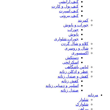
کیف آرایشی
کیف پول و کارت
کیف اسپرت
کیف بیرونی
کمربند
جوراب و پاپوش
جوراب
پاپوش
جوراب شلواری
کلاه و شال گردن
شال و روسری
اکسسوری
دستکش
اسکرانچی
لباس باشگاهی
عطر و ادکلن زنانه
کفش و صندل زنانه
کفش زنانه
اسلیپر و دمپایی زنانه
صندل زنانه
مردانه
شلوار
شلوارک
پیراهن