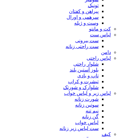
تونیک
پیراهن و کفتان
سرهمی و اورال
وست و ژیله
کت و مانتو
لباس ست
ست بیرونی
ست راحتی زنانه
دامن
لباس راحتی
شلوار راحتی
بلوز آستین بلند
تاپ و بادی
تیشرت و کراپ
شلوارک و شورتک
لباس زیر و لباس خواب
شورت زنانه
سوتین زنانه
نیم تنه
گن زنانه
لباس خواب
ست لباس زیر زنانه
کیف