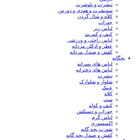
تیشرت و پلوشرت
سویشرت و هودی و دورس
کلاه و شال گردن
جوراب
لباس زیر
کیف و کمربند
لباس راحتی و ورزشی
عطر و ادکلن مردانه
کفش و صندل مردانه
بچگانه
لباس های پسرانه
لباس های دخترانه
تیشرت
شلوار و شلوارک
عینک
کلاه
ست
کیف و کوله
جوراب و دستکش
لباس گرم
اکسسوری
شورت بچه گانه
کفش و صندل بچه گانه