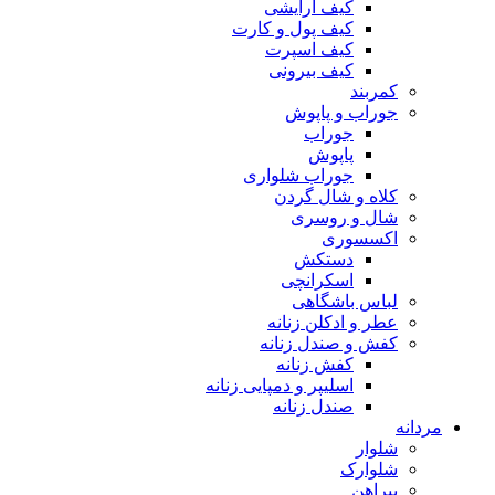
کیف آرایشی
کیف پول و کارت
کیف اسپرت
کیف بیرونی
کمربند
جوراب و پاپوش
جوراب
پاپوش
جوراب شلواری
کلاه و شال گردن
شال و روسری
اکسسوری
دستکش
اسکرانچی
لباس باشگاهی
عطر و ادکلن زنانه
کفش و صندل زنانه
کفش زنانه
اسلیپر و دمپایی زنانه
صندل زنانه
مردانه
شلوار
شلوارک
پیراهن