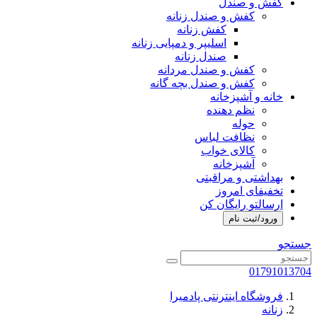
کفش و صندل
کفش و صندل زنانه
کفش زنانه
اسلیپر و دمپایی زنانه
صندل زنانه
کفش و صندل مردانه
کفش و صندل بچه گانه
خانه و آشپزخانه
نظم دهنده
حوله
نظافت لباس
کالای خواب
آشپزخانه
بهداشتی و مراقبتی
تخفیفای امروز
ارسالتو رایگان کن
ورود/ثبت نام
جستجو
01791013704
فروشگاه اینترنتی پادمیرا
زنانه