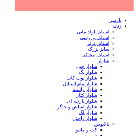
پادمیرا
زنانه
استایل اولد مانی
استایل ورزشی
استایل ترند
سایز بزرگ
استایل مشکی
شلوار
شلوار جین
شلوار بگ
شلوار بوت کات
شلوار مام استایل
شلوار راسته
شلوار کتان
شلوار پارچه ای
شلوار اسلش و جاگر
شلوار لگ
شلوار راحتی
بالاپوش
کت و مانتو
شومیز