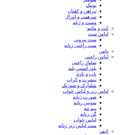
تونیک
پیراهن و کفتان
سرهمی و اورال
وست و ژیله
کت و مانتو
لباس ست
ست بیرونی
ست راحتی زنانه
دامن
لباس راحتی
شلوار راحتی
بلوز آستین بلند
تاپ و بادی
تیشرت و کراپ
شلوارک و شورتک
لباس زیر و لباس خواب
شورت زنانه
سوتین زنانه
نیم تنه
گن زنانه
لباس خواب
ست لباس زیر زنانه
کیف