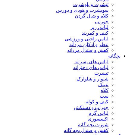
تیشرت و پلوشرت
سویشرت و هودی و دورس
کلاه و شال گردن
جوراب
لباس زیر
کیف و کمربند
لباس راحتی و ورزشی
عطر و ادکلن مردانه
کفش و صندل مردانه
بچگانه
لباس های پسرانه
لباس های دخترانه
تیشرت
شلوار و شلوارک
عینک
کلاه
ست
کیف و کوله
جوراب و دستکش
لباس گرم
اکسسوری
شورت بچه گانه
کفش و صندل بچه گانه