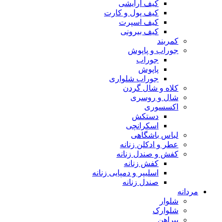
کیف آرایشی
کیف پول و کارت
کیف اسپرت
کیف بیرونی
کمربند
جوراب و پاپوش
جوراب
پاپوش
جوراب شلواری
کلاه و شال گردن
شال و روسری
اکسسوری
دستکش
اسکرانچی
لباس باشگاهی
عطر و ادکلن زنانه
کفش و صندل زنانه
کفش زنانه
اسلیپر و دمپایی زنانه
صندل زنانه
مردانه
شلوار
شلوارک
پیراهن