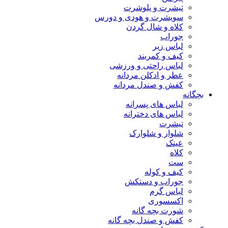
تیشرت و پلوشرت
سویشرت و هودی و دورس
کلاه و شال گردن
جوراب
لباس زیر
کیف و کمربند
لباس راحتی و ورزشی
عطر و ادکلن مردانه
کفش و صندل مردانه
بچگانه
لباس های پسرانه
لباس های دخترانه
تیشرت
شلوار و شلوارک
عینک
کلاه
ست
کیف و کوله
جوراب و دستکش
لباس گرم
اکسسوری
شورت بچه گانه
کفش و صندل بچه گانه