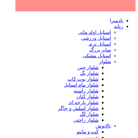
پادمیرا
زنانه
استایل اولد مانی
استایل ورزشی
استایل ترند
سایز بزرگ
استایل مشکی
شلوار
شلوار جین
شلوار بگ
شلوار بوت کات
شلوار مام استایل
شلوار راسته
شلوار کتان
شلوار پارچه ای
شلوار اسلش و جاگر
شلوار لگ
شلوار راحتی
بالاپوش
کت و مانتو
شومیز