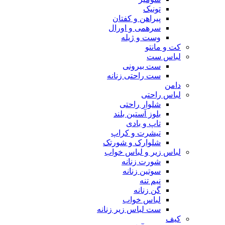
تونیک
پیراهن و کفتان
سرهمی و اورال
وست و ژیله
کت و مانتو
لباس ست
ست بیرونی
ست راحتی زنانه
دامن
لباس راحتی
شلوار راحتی
بلوز آستین بلند
تاپ و بادی
تیشرت و کراپ
شلوارک و شورتک
لباس زیر و لباس خواب
شورت زنانه
سوتین زنانه
نیم تنه
گن زنانه
لباس خواب
ست لباس زیر زنانه
کیف