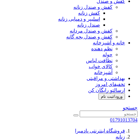
کفش و صندل
کفش و صندل زنانه
کفش زنانه
اسلیپر و دمپایی زنانه
صندل زنانه
کفش و صندل مردانه
کفش و صندل بچه گانه
خانه و آشپزخانه
نظم دهنده
حوله
نظافت لباس
کالای خواب
آشپزخانه
بهداشتی و مراقبتی
تخفیفای امروز
ارسالتو رایگان کن
ورود/ثبت نام
جستجو
01791013704
فروشگاه اینترنتی پادمیرا
زنانه