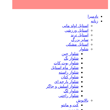
پادمیرا
زنانه
استایل اولد مانی
استایل ورزشی
استایل ترند
سایز بزرگ
استایل مشکی
شلوار
شلوار جین
شلوار بگ
شلوار بوت کات
شلوار مام استایل
شلوار راسته
شلوار کتان
شلوار پارچه ای
شلوار اسلش و جاگر
شلوار لگ
شلوار راحتی
بالاپوش
کت و مانتو
شومیز