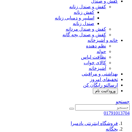
کفش و صندل
کفش و صندل زنانه
کفش زنانه
اسلیپر و دمپایی زنانه
صندل زنانه
کفش و صندل مردانه
کفش و صندل بچه گانه
خانه و آشپزخانه
نظم دهنده
حوله
نظافت لباس
کالای خواب
آشپزخانه
بهداشتی و مراقبتی
تخفیفای امروز
ارسالتو رایگان کن
ورود/ثبت نام
جستجو
01791013704
فروشگاه اینترنتی پادمیرا
بچگانه