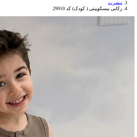
تیشرت
رکابی بیسکوییتی ( کودک) کد 29910