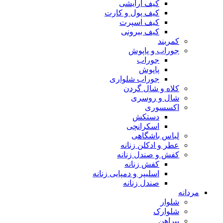
کیف آرایشی
کیف پول و کارت
کیف اسپرت
کیف بیرونی
کمربند
جوراب و پاپوش
جوراب
پاپوش
جوراب شلواری
کلاه و شال گردن
شال و روسری
اکسسوری
دستکش
اسکرانچی
لباس باشگاهی
عطر و ادکلن زنانه
کفش و صندل زنانه
کفش زنانه
اسلیپر و دمپایی زنانه
صندل زنانه
مردانه
شلوار
شلوارک
پیراهن