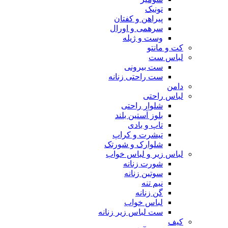
تونیک
پیراهن و کفتان
سرهمی و اورال
وست و ژیله
کت و مانتو
لباس ست
ست بیرونی
ست راحتی زنانه
دامن
لباس راحتی
شلوار راحتی
بلوز آستین بلند
تاپ و بادی
تیشرت و کراپ
شلوارک و شورتک
لباس زیر و لباس خواب
شورت زنانه
سوتین زنانه
نیم تنه
گن زنانه
لباس خواب
ست لباس زیر زنانه
کیف