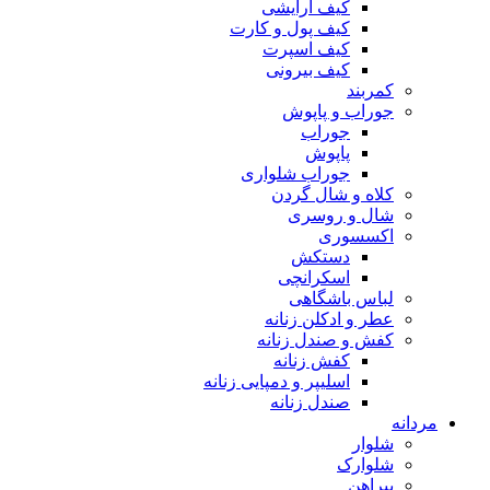
کیف آرایشی
کیف پول و کارت
کیف اسپرت
کیف بیرونی
کمربند
جوراب و پاپوش
جوراب
پاپوش
جوراب شلواری
کلاه و شال گردن
شال و روسری
اکسسوری
دستکش
اسکرانچی
لباس باشگاهی
عطر و ادکلن زنانه
کفش و صندل زنانه
کفش زنانه
اسلیپر و دمپایی زنانه
صندل زنانه
مردانه
شلوار
شلوارک
پیراهن