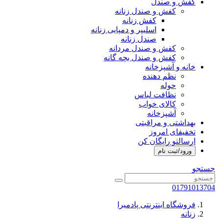
کفش و صندل
کفش و صندل زنانه
کفش زنانه
اسلیپر و دمپایی زنانه
صندل زنانه
کفش و صندل مردانه
کفش و صندل بچه گانه
خانه و آشپزخانه
نظم دهنده
حوله
نظافت لباس
کالای خواب
آشپزخانه
بهداشتی و مراقبتی
تخفیفای امروز
ارسالتو رایگان کن
ورود/ثبت نام
جستجو
01791013704
فروشگاه اینترنتی پادمیرا
زنانه