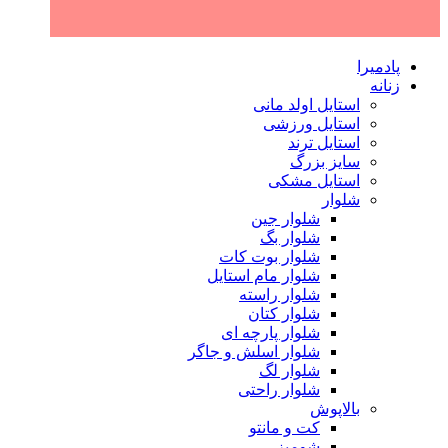
پادمیرا
زنانه
استایل اولد مانی
استایل ورزشی
استایل ترند
سایز بزرگ
استایل مشکی
شلوار
شلوار جین
شلوار بگ
شلوار بوت کات
شلوار مام استایل
شلوار راسته
شلوار کتان
شلوار پارچه ای
شلوار اسلش و جاگر
شلوار لگ
شلوار راحتی
بالاپوش
کت و مانتو
شومیز