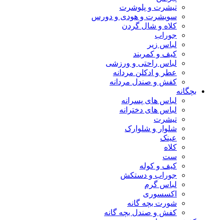
تیشرت و پلوشرت
سویشرت و هودی و دورس
کلاه و شال گردن
جوراب
لباس زیر
کیف و کمربند
لباس راحتی و ورزشی
عطر و ادکلن مردانه
کفش و صندل مردانه
بچگانه
لباس های پسرانه
لباس های دخترانه
تیشرت
شلوار و شلوارک
عینک
کلاه
ست
کیف و کوله
جوراب و دستکش
لباس گرم
اکسسوری
شورت بچه گانه
کفش و صندل بچه گانه