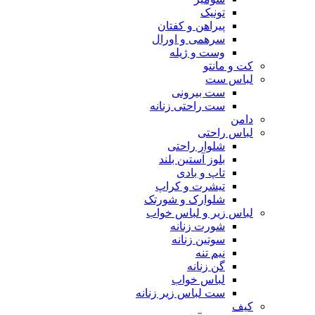
تونیک
پیراهن و کفتان
سرهمی و اورال
وست و ژیله
کت و مانتو
لباس ست
ست بیرونی
ست راحتی زنانه
دامن
لباس راحتی
شلوار راحتی
بلوز آستین بلند
تاپ و بادی
تیشرت و کراپ
شلوارک و شورتک
لباس زیر و لباس خواب
شورت زنانه
سوتین زنانه
نیم تنه
گن زنانه
لباس خواب
ست لباس زیر زنانه
کیف