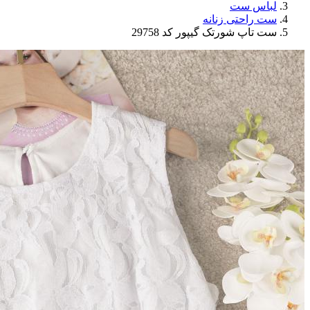
لباس ست
ست راحتی زنانه
ست تاپ شورتک گیپور کد 29758