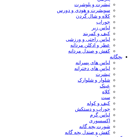
تیشرت و پلوشرت
سویشرت و هودی و دورس
کلاه و شال گردن
جوراب
لباس زیر
کیف و کمربند
لباس راحتی و ورزشی
عطر و ادکلن مردانه
کفش و صندل مردانه
بچگانه
لباس های پسرانه
لباس های دخترانه
تیشرت
شلوار و شلوارک
عینک
کلاه
ست
کیف و کوله
جوراب و دستکش
لباس گرم
اکسسوری
شورت بچه گانه
کفش و صندل بچه گانه