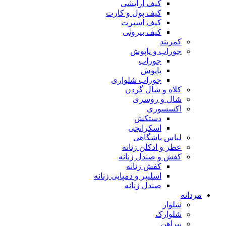
کیف آرایشی
کیف پول و کارت
کیف اسپرت
کیف بیرونی
کمربند
جوراب و پاپوش
جوراب
پاپوش
جوراب شلواری
کلاه و شال گردن
شال و روسری
اکسسوری
دستکش
اسکرانچی
لباس باشگاهی
عطر و ادکلن زنانه
کفش و صندل زنانه
کفش زنانه
اسلیپر و دمپایی زنانه
صندل زنانه
مردانه
شلوار
شلوارک
پیراهن