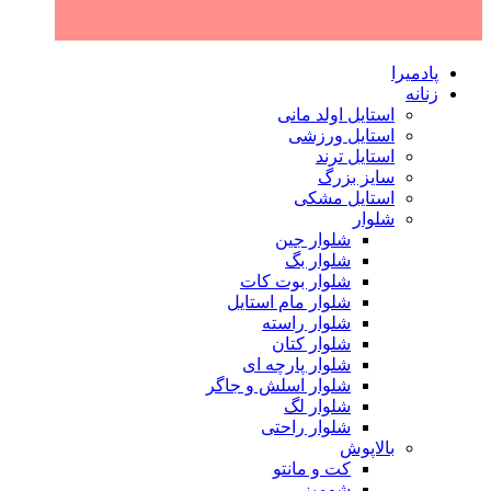
پادمیرا
زنانه
استایل اولد مانی
استایل ورزشی
استایل ترند
سایز بزرگ
استایل مشکی
شلوار
شلوار جین
شلوار بگ
شلوار بوت کات
شلوار مام استایل
شلوار راسته
شلوار کتان
شلوار پارچه ای
شلوار اسلش و جاگر
شلوار لگ
شلوار راحتی
بالاپوش
کت و مانتو
شومیز