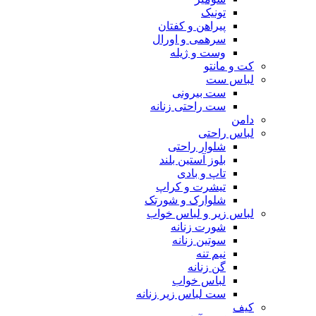
تونیک
پیراهن و کفتان
سرهمی و اورال
وست و ژیله
کت و مانتو
لباس ست
ست بیرونی
ست راحتی زنانه
دامن
لباس راحتی
شلوار راحتی
بلوز آستین بلند
تاپ و بادی
تیشرت و کراپ
شلوارک و شورتک
لباس زیر و لباس خواب
شورت زنانه
سوتین زنانه
نیم تنه
گن زنانه
لباس خواب
ست لباس زیر زنانه
کیف