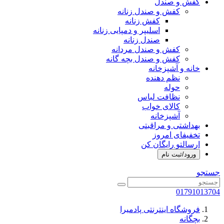
کفش و صندل
کفش و صندل زنانه
کفش زنانه
اسلیپر و دمپایی زنانه
صندل زنانه
کفش و صندل مردانه
کفش و صندل بچه گانه
خانه و آشپزخانه
نظم دهنده
حوله
نظافت لباس
کالای خواب
آشپزخانه
بهداشتی و مراقبتی
تخفیفای امروز
ارسالتو رایگان کن
ورود/ثبت نام
جستجو
01791013704
فروشگاه اینترنتی پادمیرا
بچگانه