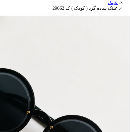
عینک
عینک ساده گرد ( کودک ) کد 29662