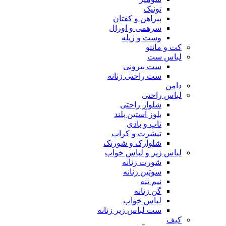
تونیک
پیراهن و کفتان
سرهمی و اورال
وست و ژیله
کت و مانتو
لباس ست
ست بیرونی
ست راحتی زنانه
دامن
لباس راحتی
شلوار راحتی
بلوز آستین بلند
تاپ و بادی
تیشرت و کراپ
شلوارک و شورتک
لباس زیر و لباس خواب
شورت زنانه
سوتین زنانه
نیم تنه
گن زنانه
لباس خواب
ست لباس زیر زنانه
کیف