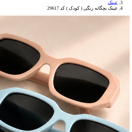
عینک
عینک بچگانه رنگی ( کودک ) کد 29617