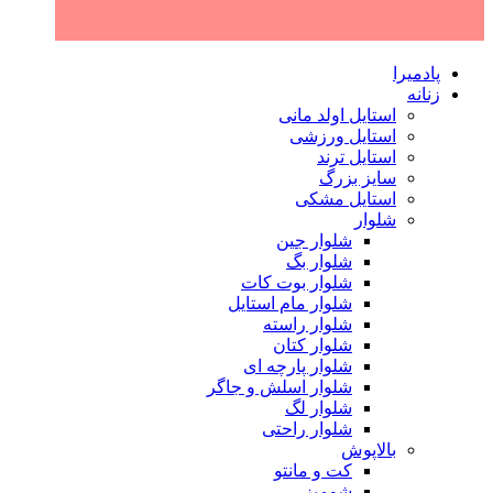
پادمیرا
زنانه
استایل اولد مانی
استایل ورزشی
استایل ترند
سایز بزرگ
استایل مشکی
شلوار
شلوار جین
شلوار بگ
شلوار بوت کات
شلوار مام استایل
شلوار راسته
شلوار کتان
شلوار پارچه ای
شلوار اسلش و جاگر
شلوار لگ
شلوار راحتی
بالاپوش
کت و مانتو
شومیز