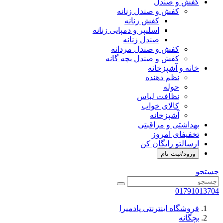
کفش و صندل
کفش و صندل زنانه
کفش زنانه
اسلیپر و دمپایی زنانه
صندل زنانه
کفش و صندل مردانه
کفش و صندل بچه گانه
خانه و آشپزخانه
نظم دهنده
حوله
نظافت لباس
کالای خواب
آشپزخانه
بهداشتی و مراقبتی
تخفیفای امروز
ارسالتو رایگان کن
ورود/ثبت نام
جستجو
01791013704
فروشگاه اینترنتی پادمیرا
بچگانه