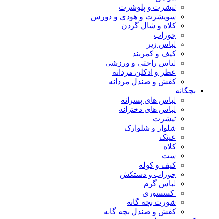
تیشرت و پلوشرت
سویشرت و هودی و دورس
کلاه و شال گردن
جوراب
لباس زیر
کیف و کمربند
لباس راحتی و ورزشی
عطر و ادکلن مردانه
کفش و صندل مردانه
بچگانه
لباس های پسرانه
لباس های دخترانه
تیشرت
شلوار و شلوارک
عینک
کلاه
ست
کیف و کوله
جوراب و دستکش
لباس گرم
اکسسوری
شورت بچه گانه
کفش و صندل بچه گانه