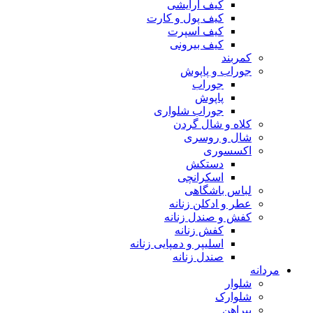
کیف آرایشی
کیف پول و کارت
کیف اسپرت
کیف بیرونی
کمربند
جوراب و پاپوش
جوراب
پاپوش
جوراب شلواری
کلاه و شال گردن
شال و روسری
اکسسوری
دستکش
اسکرانچی
لباس باشگاهی
عطر و ادکلن زنانه
کفش و صندل زنانه
کفش زنانه
اسلیپر و دمپایی زنانه
صندل زنانه
مردانه
شلوار
شلوارک
پیراهن