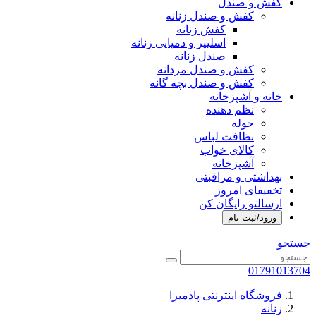
کفش و صندل
کفش و صندل زنانه
کفش زنانه
اسلیپر و دمپایی زنانه
صندل زنانه
کفش و صندل مردانه
کفش و صندل بچه گانه
خانه و آشپزخانه
نظم دهنده
حوله
نظافت لباس
کالای خواب
آشپزخانه
بهداشتی و مراقبتی
تخفیفای امروز
ارسالتو رایگان کن
ورود/ثبت نام
جستجو
01791013704
فروشگاه اینترنتی پادمیرا
زنانه