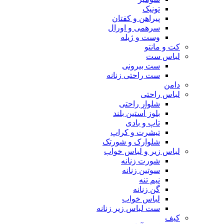
تونیک
پیراهن و کفتان
سرهمی و اورال
وست و ژیله
کت و مانتو
لباس ست
ست بیرونی
ست راحتی زنانه
دامن
لباس راحتی
شلوار راحتی
بلوز آستین بلند
تاپ و بادی
تیشرت و کراپ
شلوارک و شورتک
لباس زیر و لباس خواب
شورت زنانه
سوتین زنانه
نیم تنه
گن زنانه
لباس خواب
ست لباس زیر زنانه
کیف