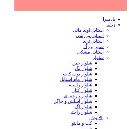
پادمیرا
زنانه
استایل اولد مانی
استایل ورزشی
استایل ترند
سایز بزرگ
استایل مشکی
شلوار
شلوار جین
شلوار بگ
شلوار بوت کات
شلوار مام استایل
شلوار راسته
شلوار کتان
شلوار پارچه ای
شلوار اسلش و جاگر
شلوار لگ
شلوار راحتی
بالاپوش
کت و مانتو
شومیز