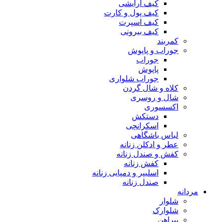
کیف آرایشی
کیف پول و کارت
کیف اسپرت
کیف بیرونی
کمربند
جوراب و پاپوش
جوراب
پاپوش
جوراب شلواری
کلاه و شال گردن
شال و روسری
اکسسوری
دستکش
اسکرانچی
لباس باشگاهی
عطر و ادکلن زنانه
کفش و صندل زنانه
کفش زنانه
اسلیپر و دمپایی زنانه
صندل زنانه
مردانه
شلوار
شلوارک
پیراهن