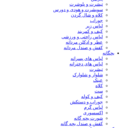
تیشرت و پلوشرت
سویشرت و هودی و دورس
کلاه و شال گردن
جوراب
لباس زیر
کیف و کمربند
لباس راحتی و ورزشی
عطر و ادکلن مردانه
کفش و صندل مردانه
بچگانه
لباس های پسرانه
لباس های دخترانه
تیشرت
شلوار و شلوارک
عینک
کلاه
ست
کیف و کوله
جوراب و دستکش
لباس گرم
اکسسوری
شورت بچه گانه
کفش و صندل بچه گانه