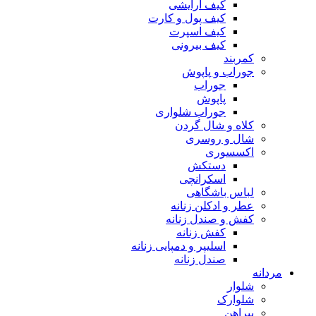
کیف آرایشی
کیف پول و کارت
کیف اسپرت
کیف بیرونی
کمربند
جوراب و پاپوش
جوراب
پاپوش
جوراب شلواری
کلاه و شال گردن
شال و روسری
اکسسوری
دستکش
اسکرانچی
لباس باشگاهی
عطر و ادکلن زنانه
کفش و صندل زنانه
کفش زنانه
اسلیپر و دمپایی زنانه
صندل زنانه
مردانه
شلوار
شلوارک
پیراهن