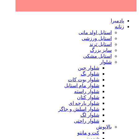
پادمیرا
زنانه
استایل اولد مانی
استایل ورزشی
استایل ترند
سایز بزرگ
استایل مشکی
شلوار
شلوار جین
شلوار بگ
شلوار بوت کات
شلوار مام استایل
شلوار راسته
شلوار کتان
شلوار پارچه ای
شلوار اسلش و جاگر
شلوار لگ
شلوار راحتی
بالاپوش
کت و مانتو
شومیز