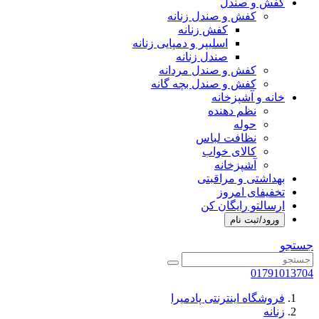
کفش و صندل
کفش و صندل زنانه
کفش زنانه
اسلیپر و دمپایی زنانه
صندل زنانه
کفش و صندل مردانه
کفش و صندل بچه گانه
خانه و آشپزخانه
نظم دهنده
حوله
نظافت لباس
کالای خواب
آشپزخانه
بهداشتی و مراقبتی
تخفیفای امروز
ارسالتو رایگان کن
ورود/ثبت نام
جستجو
01791013704
فروشگاه اینترنتی پادمیرا
زنانه