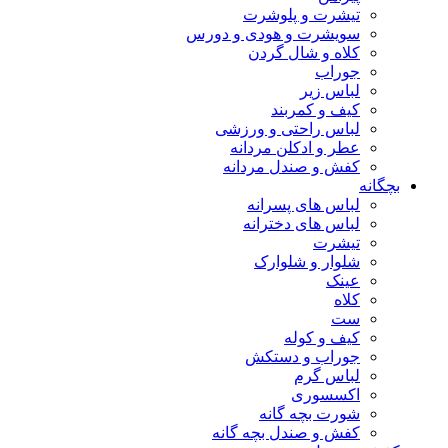
تیشرت و پلوشرت
سویشرت و هودی و دورس
کلاه و شال گردن
جوراب
لباس زیر
کیف و کمربند
لباس راحتی و ورزشی
عطر و ادکلن مردانه
کفش و صندل مردانه
بچگانه
لباس های پسرانه
لباس های دخترانه
تیشرت
شلوار و شلوارک
عینک
کلاه
ست
کیف و کوله
جوراب و دستکش
لباس گرم
اکسسوری
شورت بچه گانه
کفش و صندل بچه گانه