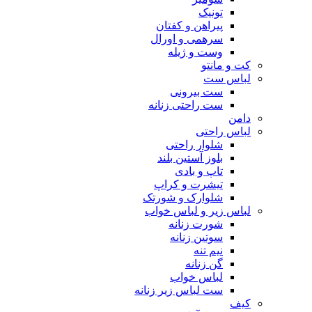
تونیک
پیراهن و کفتان
سرهمی و اورال
وست و ژیله
کت و مانتو
لباس ست
ست بیرونی
ست راحتی زنانه
دامن
لباس راحتی
شلوار راحتی
بلوز آستین بلند
تاپ و بادی
تیشرت و کراپ
شلوارک و شورتک
لباس زیر و لباس خواب
شورت زنانه
سوتین زنانه
نیم تنه
گن زنانه
لباس خواب
ست لباس زیر زنانه
کیف