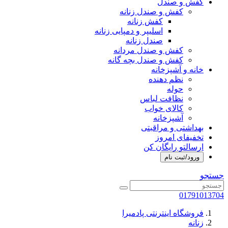
کفش و صندل
کفش و صندل زنانه
کفش زنانه
اسلیپر و دمپایی زنانه
صندل زنانه
کفش و صندل مردانه
کفش و صندل بچه گانه
خانه و آشپزخانه
نظم دهنده
حوله
نظافت لباس
کالای خواب
آشپزخانه
بهداشتی و مراقبتی
تخفیفای امروز
ارسالتو رایگان کن
ورود/ثبت نام
جستجو
01791013704
فروشگاه اینترنتی پادمیرا
زنانه