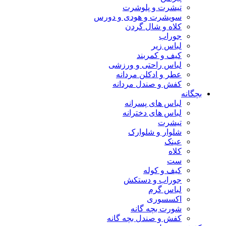
تیشرت و پلوشرت
سویشرت و هودی و دورس
کلاه و شال گردن
جوراب
لباس زیر
کیف و کمربند
لباس راحتی و ورزشی
عطر و ادکلن مردانه
کفش و صندل مردانه
بچگانه
لباس های پسرانه
لباس های دخترانه
تیشرت
شلوار و شلوارک
عینک
کلاه
ست
کیف و کوله
جوراب و دستکش
لباس گرم
اکسسوری
شورت بچه گانه
کفش و صندل بچه گانه