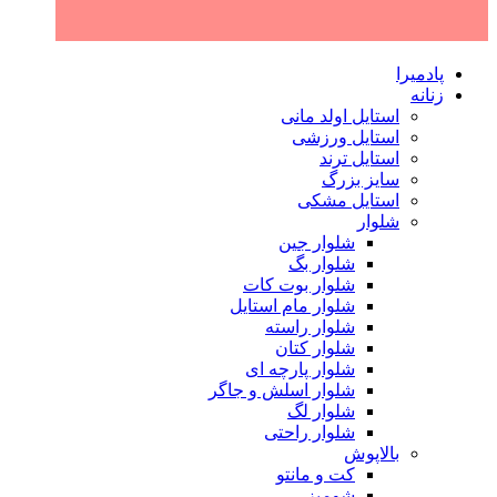
پادمیرا
زنانه
استایل اولد مانی
استایل ورزشی
استایل ترند
سایز بزرگ
استایل مشکی
شلوار
شلوار جین
شلوار بگ
شلوار بوت کات
شلوار مام استایل
شلوار راسته
شلوار کتان
شلوار پارچه ای
شلوار اسلش و جاگر
شلوار لگ
شلوار راحتی
بالاپوش
کت و مانتو
شومیز