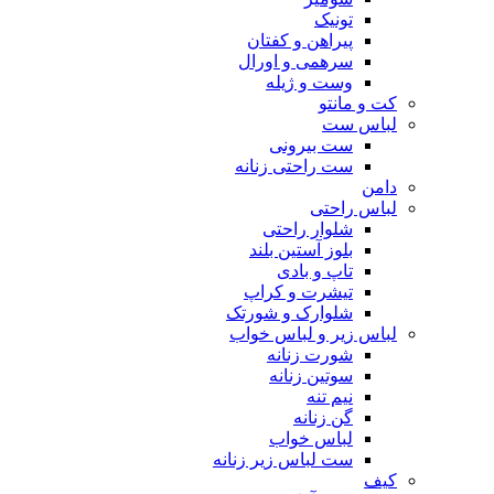
تونیک
پیراهن و کفتان
سرهمی و اورال
وست و ژیله
کت و مانتو
لباس ست
ست بیرونی
ست راحتی زنانه
دامن
لباس راحتی
شلوار راحتی
بلوز آستین بلند
تاپ و بادی
تیشرت و کراپ
شلوارک و شورتک
لباس زیر و لباس خواب
شورت زنانه
سوتین زنانه
نیم تنه
گن زنانه
لباس خواب
ست لباس زیر زنانه
کیف