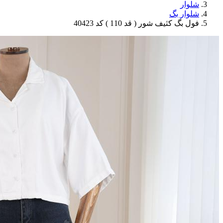
شلوار
شلوار بگ
فول بگ کثیف شور ( قد 110 ) کد 40423