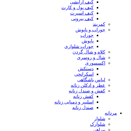
کیف آرایشی
کیف پول و کارت
کیف اسپرت
کیف بیرونی
کمربند
جوراب و پاپوش
جوراب
پاپوش
جوراب شلواری
کلاه و شال گردن
شال و روسری
اکسسوری
دستکش
اسکرانچی
لباس باشگاهی
عطر و ادکلن زنانه
کفش و صندل زنانه
کفش زنانه
اسلیپر و دمپایی زنانه
صندل زنانه
مردانه
شلوار
شلوارک
پیراهن