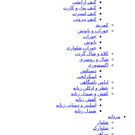
کیف آرایشی
کیف پول و کارت
کیف اسپرت
کیف بیرونی
کمربند
جوراب و پاپوش
جوراب
پاپوش
جوراب شلواری
کلاه و شال گردن
شال و روسری
اکسسوری
دستکش
اسکرانچی
لباس باشگاهی
عطر و ادکلن زنانه
کفش و صندل زنانه
کفش زنانه
اسلیپر و دمپایی زنانه
صندل زنانه
مردانه
شلوار
شلوارک
پیراهن