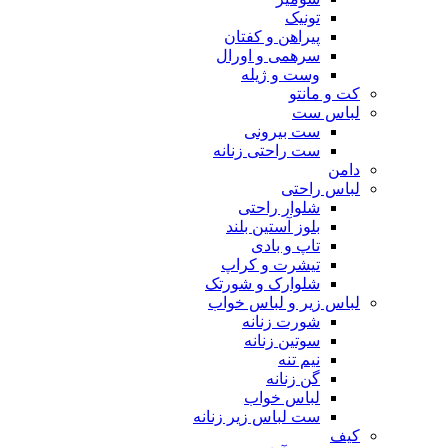
تونیک
پیراهن و کفتان
سرهمی و اورال
وست و ژیله
کت و مانتو
لباس ست
ست بیرونی
ست راحتی زنانه
دامن
لباس راحتی
شلوار راحتی
بلوز آستین بلند
تاپ و بادی
تیشرت و کراپ
شلوارک و شورتک
لباس زیر و لباس خواب
شورت زنانه
سوتین زنانه
نیم تنه
گن زنانه
لباس خواب
ست لباس زیر زنانه
کیف