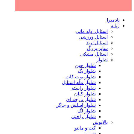
پادمیرا
زنانه
استایل اولد مانی
استایل ورزشی
استایل ترند
سایز بزرگ
استایل مشکی
شلوار
شلوار جین
شلوار بگ
شلوار بوت کات
شلوار مام استایل
شلوار راسته
شلوار کتان
شلوار پارچه ای
شلوار اسلش و جاگر
شلوار لگ
شلوار راحتی
بالاپوش
کت و مانتو
شومیز