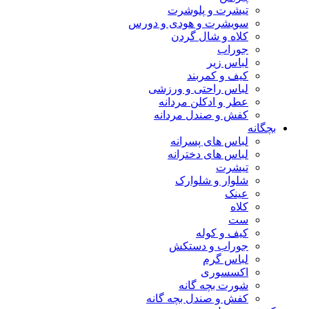
تیشرت و پلوشرت
سویشرت و هودی و دورس
کلاه و شال گردن
جوراب
لباس زیر
کیف و کمربند
لباس راحتی و ورزشی
عطر و ادکلن مردانه
کفش و صندل مردانه
بچگانه
لباس های پسرانه
لباس های دخترانه
تیشرت
شلوار و شلوارک
عینک
کلاه
ست
کیف و کوله
جوراب و دستکش
لباس گرم
اکسسوری
شورت بچه گانه
کفش و صندل بچه گانه