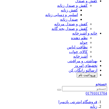
کفش و صندل
کفش و صندل زنانه
کفش زنانه
اسلیپر و دمپایی زنانه
صندل زنانه
کفش و صندل مردانه
کفش و صندل بچه گانه
خانه و آشپزخانه
نظم دهنده
حوله
نظافت لباس
کالای خواب
آشپزخانه
بهداشتی و مراقبتی
تخفیفای امروز
ارسالتو رایگان کن
ورود/ثبت نام
جستجو
01791013704
فروشگاه اینترنتی پادمیرا
زنانه