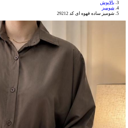
بالاپوش
شومیز
شومیز ساده قهوه ای کد 29212