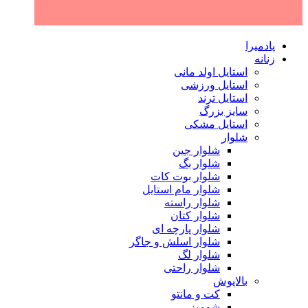
پادمیرا
زنانه
استایل اولد مانی
استایل ورزشی
استایل ترند
سایز بزرگ
استایل مشکی
شلوار
شلوار جین
شلوار بگ
شلوار بوت کات
شلوار مام استایل
شلوار راسته
شلوار کتان
شلوار پارچه ای
شلوار اسلش و جاگر
شلوار لگ
شلوار راحتی
بالاپوش
کت و مانتو
شومیز