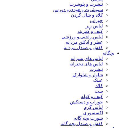
تیشرت و پلوشرت
سویشرت و هودی و دورس
کلاه و شال گردن
جوراب
لباس زیر
کیف و کمربند
لباس راحتی و ورزشی
عطر و ادکلن مردانه
کفش و صندل مردانه
بچگانه
لباس های پسرانه
لباس های دخترانه
تیشرت
شلوار و شلوارک
عینک
کلاه
ست
کیف و کوله
جوراب و دستکش
لباس گرم
اکسسوری
شورت بچه گانه
کفش و صندل بچه گانه