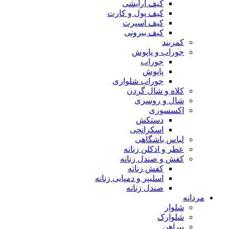
کیف آرایشی
کیف پول و کارت
کیف اسپرت
کیف بیرونی
کمربند
جوراب و پاپوش
جوراب
پاپوش
جوراب شلواری
کلاه و شال گردن
شال و روسری
اکسسوری
دستکش
اسکرانچی
لباس باشگاهی
عطر و ادکلن زنانه
کفش و صندل زنانه
کفش زنانه
اسلیپر و دمپایی زنانه
صندل زنانه
مردانه
شلوار
شلوارک
پیراهن