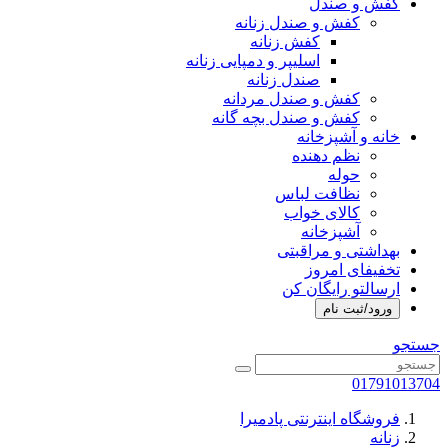
کفش و صندل
کفش و صندل زنانه
کفش زنانه
اسلیپر و دمپایی زنانه
صندل زنانه
کفش و صندل مردانه
کفش و صندل بچه گانه
خانه و آشپزخانه
نظم دهنده
حوله
نظافت لباس
کالای خواب
آشپزخانه
بهداشتی و مراقبتی
تخفیفای امروز
ارسالتو رایگان کن
ورود/ثبت نام
جستجو
01791013704
فروشگاه اینترنتی پادمیرا
زنانه