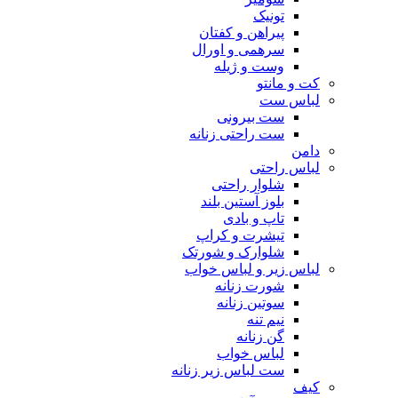
تونیک
پیراهن و کفتان
سرهمی و اورال
وست و ژیله
کت و مانتو
لباس ست
ست بیرونی
ست راحتی زنانه
دامن
لباس راحتی
شلوار راحتی
بلوز آستین بلند
تاپ و بادی
تیشرت و کراپ
شلوارک و شورتک
لباس زیر و لباس خواب
شورت زنانه
سوتین زنانه
نیم تنه
گن زنانه
لباس خواب
ست لباس زیر زنانه
کیف