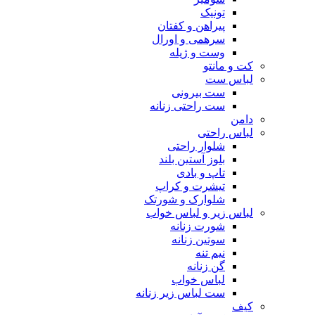
تونیک
پیراهن و کفتان
سرهمی و اورال
وست و ژیله
کت و مانتو
لباس ست
ست بیرونی
ست راحتی زنانه
دامن
لباس راحتی
شلوار راحتی
بلوز آستین بلند
تاپ و بادی
تیشرت و کراپ
شلوارک و شورتک
لباس زیر و لباس خواب
شورت زنانه
سوتین زنانه
نیم تنه
گن زنانه
لباس خواب
ست لباس زیر زنانه
کیف