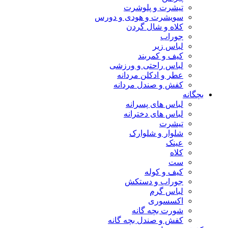
تیشرت و پلوشرت
سویشرت و هودی و دورس
کلاه و شال گردن
جوراب
لباس زیر
کیف و کمربند
لباس راحتی و ورزشی
عطر و ادکلن مردانه
کفش و صندل مردانه
بچگانه
لباس های پسرانه
لباس های دخترانه
تیشرت
شلوار و شلوارک
عینک
کلاه
ست
کیف و کوله
جوراب و دستکش
لباس گرم
اکسسوری
شورت بچه گانه
کفش و صندل بچه گانه