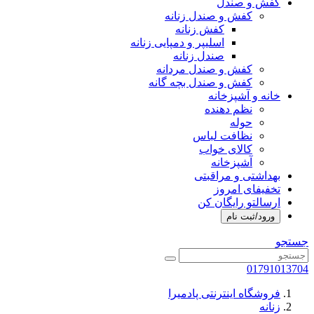
کفش و صندل
کفش و صندل زنانه
کفش زنانه
اسلیپر و دمپایی زنانه
صندل زنانه
کفش و صندل مردانه
کفش و صندل بچه گانه
خانه و آشپزخانه
نظم دهنده
حوله
نظافت لباس
کالای خواب
آشپزخانه
بهداشتی و مراقبتی
تخفیفای امروز
ارسالتو رایگان کن
ورود/ثبت نام
جستجو
01791013704
فروشگاه اینترنتی پادمیرا
زنانه