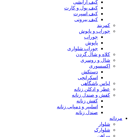
کیف آرایشی
کیف پول و کارت
کیف اسپرت
کیف بیرونی
کمربند
جوراب و پاپوش
جوراب
پاپوش
جوراب شلواری
کلاه و شال گردن
شال و روسری
اکسسوری
دستکش
اسکرانچی
لباس باشگاهی
عطر و ادکلن زنانه
کفش و صندل زنانه
کفش زنانه
اسلیپر و دمپایی زنانه
صندل زنانه
مردانه
شلوار
شلوارک
پیراهن