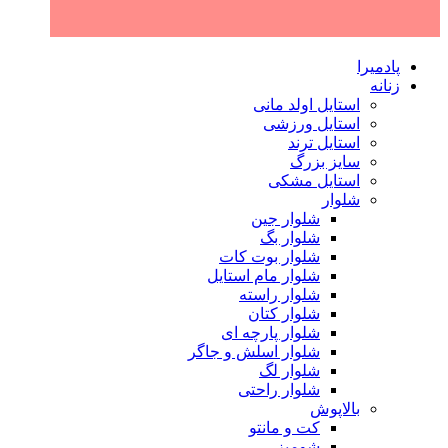
پادمیرا
زنانه
استایل اولد مانی
استایل ورزشی
استایل ترند
سایز بزرگ
استایل مشکی
شلوار
شلوار جین
شلوار بگ
شلوار بوت کات
شلوار مام استایل
شلوار راسته
شلوار کتان
شلوار پارچه ای
شلوار اسلش و جاگر
شلوار لگ
شلوار راحتی
بالاپوش
کت و مانتو
شومیز