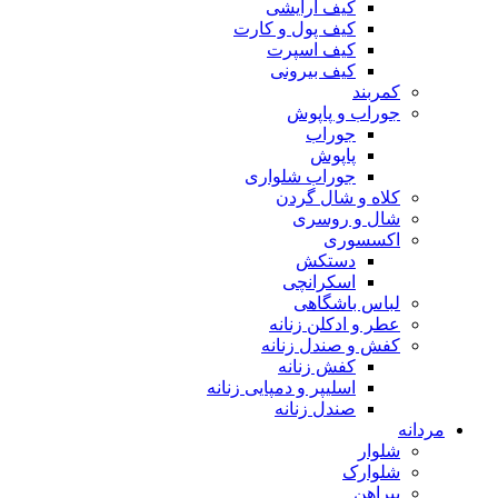
کیف آرایشی
کیف پول و کارت
کیف اسپرت
کیف بیرونی
کمربند
جوراب و پاپوش
جوراب
پاپوش
جوراب شلواری
کلاه و شال گردن
شال و روسری
اکسسوری
دستکش
اسکرانچی
لباس باشگاهی
عطر و ادکلن زنانه
کفش و صندل زنانه
کفش زنانه
اسلیپر و دمپایی زنانه
صندل زنانه
مردانه
شلوار
شلوارک
پیراهن