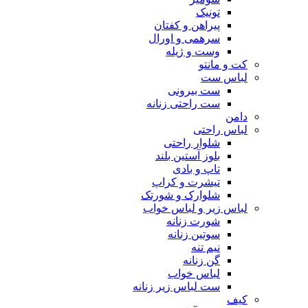
تونیک
پیراهن و کفتان
سرهمی و اورال
وست و ژیله
کت و مانتو
لباس ست
ست بیرونی
ست راحتی زنانه
دامن
لباس راحتی
شلوار راحتی
بلوز آستین بلند
تاپ و بادی
تیشرت و کراپ
شلوارک و شورتک
لباس زیر و لباس خواب
شورت زنانه
سوتین زنانه
نیم تنه
گن زنانه
لباس خواب
ست لباس زیر زنانه
کیف