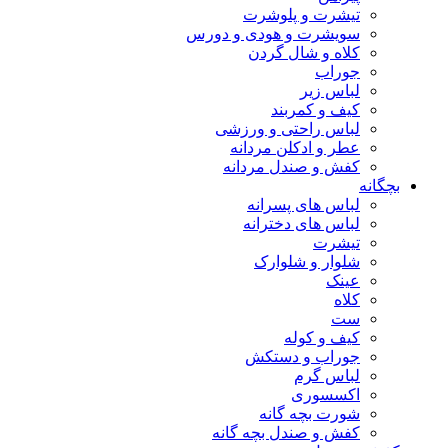
تیشرت و پلوشرت
سویشرت و هودی و دورس
کلاه و شال گردن
جوراب
لباس زیر
کیف و کمربند
لباس راحتی و ورزشی
عطر و ادکلن مردانه
کفش و صندل مردانه
بچگانه
لباس های پسرانه
لباس های دخترانه
تیشرت
شلوار و شلوارک
عینک
کلاه
ست
کیف و کوله
جوراب و دستکش
لباس گرم
اکسسوری
شورت بچه گانه
کفش و صندل بچه گانه