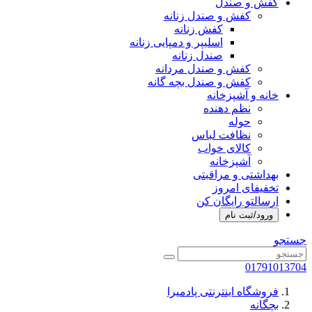
کفش و صندل
کفش و صندل زنانه
کفش زنانه
اسلیپر و دمپایی زنانه
صندل زنانه
کفش و صندل مردانه
کفش و صندل بچه گانه
خانه و آشپزخانه
نظم دهنده
حوله
نظافت لباس
کالای خواب
آشپزخانه
بهداشتی و مراقبتی
تخفیفای امروز
ارسالتو رایگان کن
ورود/ثبت نام
جستجو
01791013704
فروشگاه اینترنتی پادمیرا
بچگانه