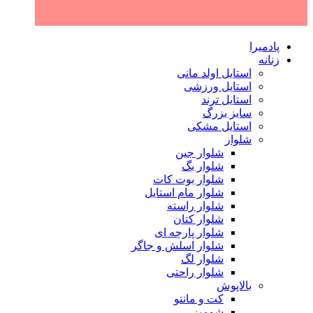
پادمیرا
زنانه
استایل اولد مانی
استایل ورزشی
استایل ترند
سایز بزرگ
استایل مشکی
شلوار
شلوار جین
شلوار بگ
شلوار بوت کات
شلوار مام استایل
شلوار راسته
شلوار کتان
شلوار پارچه ای
شلوار اسلش و جاگر
شلوار لگ
شلوار راحتی
بالاپوش
کت و مانتو
شومیز