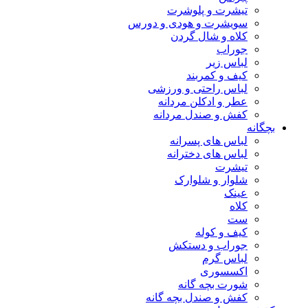
تیشرت و پلوشرت
سویشرت و هودی و دورس
کلاه و شال گردن
جوراب
لباس زیر
کیف و کمربند
لباس راحتی و ورزشی
عطر و ادکلن مردانه
کفش و صندل مردانه
بچگانه
لباس های پسرانه
لباس های دخترانه
تیشرت
شلوار و شلوارک
عینک
کلاه
ست
کیف و کوله
جوراب و دستکش
لباس گرم
اکسسوری
شورت بچه گانه
کفش و صندل بچه گانه