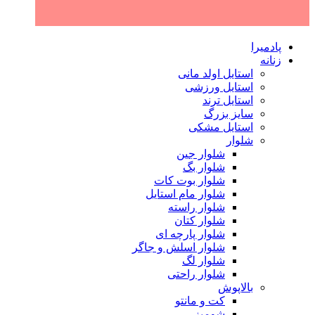
پادمیرا
زنانه
استایل اولد مانی
استایل ورزشی
استایل ترند
سایز بزرگ
استایل مشکی
شلوار
شلوار جین
شلوار بگ
شلوار بوت کات
شلوار مام استایل
شلوار راسته
شلوار کتان
شلوار پارچه ای
شلوار اسلش و جاگر
شلوار لگ
شلوار راحتی
بالاپوش
کت و مانتو
شومیز