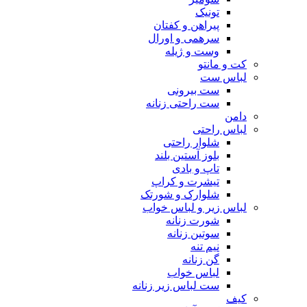
تونیک
پیراهن و کفتان
سرهمی و اورال
وست و ژیله
کت و مانتو
لباس ست
ست بیرونی
ست راحتی زنانه
دامن
لباس راحتی
شلوار راحتی
بلوز آستین بلند
تاپ و بادی
تیشرت و کراپ
شلوارک و شورتک
لباس زیر و لباس خواب
شورت زنانه
سوتین زنانه
نیم تنه
گن زنانه
لباس خواب
ست لباس زیر زنانه
کیف