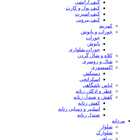
کیف آرایشی
کیف پول و کارت
کیف اسپرت
کیف بیرونی
کمربند
جوراب و پاپوش
جوراب
پاپوش
جوراب شلواری
کلاه و شال گردن
شال و روسری
اکسسوری
دستکش
اسکرانچی
لباس باشگاهی
عطر و ادکلن زنانه
کفش و صندل زنانه
کفش زنانه
اسلیپر و دمپایی زنانه
صندل زنانه
مردانه
شلوار
شلوارک
پیراهن