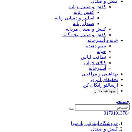
کفش و صندل
کفش و صندل زنانه
کفش زنانه
اسلیپر و دمپایی زنانه
صندل زنانه
کفش و صندل مردانه
کفش و صندل بچه گانه
خانه و آشپزخانه
نظم دهنده
حوله
نظافت لباس
کالای خواب
آشپزخانه
بهداشتی و مراقبتی
تخفیفای امروز
ارسالتو رایگان کن
ورود/ثبت نام
جستجو
01791013704
فروشگاه اینترنتی پادمیرا
کفش و صندل