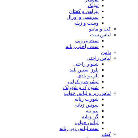
تونیک
پیراهن و کفتان
سرهمی و اورال
وست و ژیله
کت و مانتو
لباس ست
ست بیرونی
ست راحتی زنانه
دامن
لباس راحتی
شلوار راحتی
بلوز آستین بلند
تاپ و بادی
تیشرت و کراپ
شلوارک و شورتک
لباس زیر و لباس خواب
شورت زنانه
سوتین زنانه
نیم تنه
گن زنانه
لباس خواب
ست لباس زیر زنانه
کیف