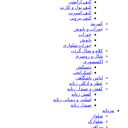
کیف آرایشی
کیف پول و کارت
کیف اسپرت
کیف بیرونی
کمربند
جوراب و پاپوش
جوراب
پاپوش
جوراب شلواری
کلاه و شال گردن
شال و روسری
اکسسوری
دستکش
اسکرانچی
لباس باشگاهی
عطر و ادکلن زنانه
کفش و صندل زنانه
کفش زنانه
اسلیپر و دمپایی زنانه
صندل زنانه
مردانه
شلوار
شلوارک
پیراهن