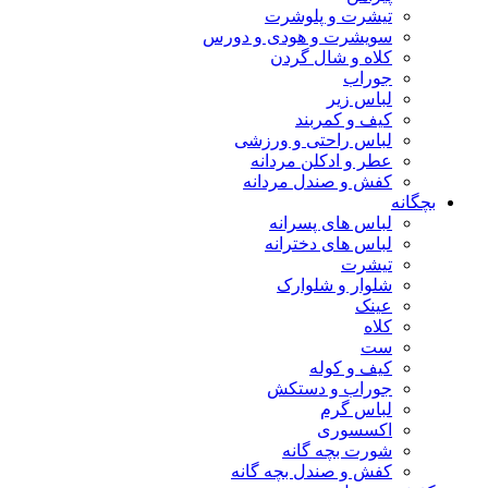
تیشرت و پلوشرت
سویشرت و هودی و دورس
کلاه و شال گردن
جوراب
لباس زیر
کیف و کمربند
لباس راحتی و ورزشی
عطر و ادکلن مردانه
کفش و صندل مردانه
بچگانه
لباس های پسرانه
لباس های دخترانه
تیشرت
شلوار و شلوارک
عینک
کلاه
ست
کیف و کوله
جوراب و دستکش
لباس گرم
اکسسوری
شورت بچه گانه
کفش و صندل بچه گانه