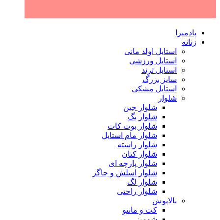
پادمیرا
زنانه
استایل اولد مانی
استایل ورزشی
استایل ترند
سایز بزرگ
استایل مشکی
شلوار
شلوار جین
شلوار بگ
شلوار بوت کات
شلوار مام استایل
شلوار راسته
شلوار کتان
شلوار پارچه ای
شلوار اسلش و جاگر
شلوار لگ
شلوار راحتی
بالاپوش
کت و مانتو
شومیز