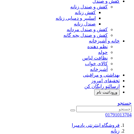
کفش و صندل
کفش و صندل زنانه
کفش زنانه
اسلیپر و دمپایی زنانه
صندل زنانه
کفش و صندل مردانه
کفش و صندل بچه گانه
خانه و آشپزخانه
نظم دهنده
حوله
نظافت لباس
کالای خواب
آشپزخانه
بهداشتی و مراقبتی
تخفیفای امروز
ارسالتو رایگان کن
ورود/ثبت نام
جستجو
01791013704
فروشگاه اینترنتی پادمیرا
زنانه