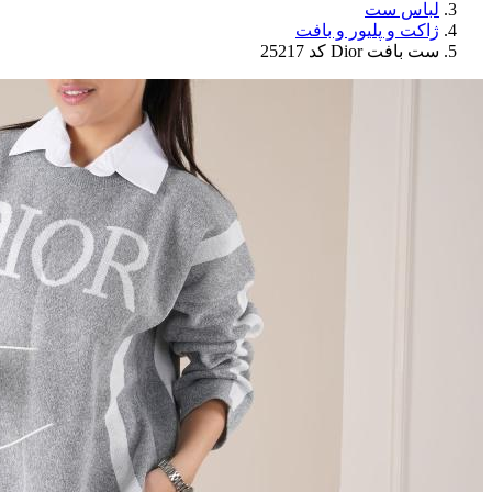
لباس ست
ژاکت و پلیور و بافت
ست بافت Dior کد 25217