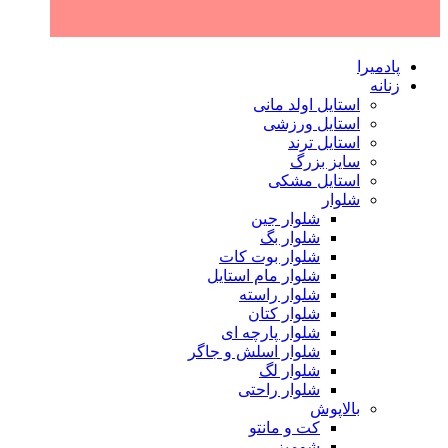
پادمیرا
زنانه
استایل اولد مانی
استایل ورزشی
استایل ترند
سایز بزرگ
استایل مشکی
شلوار
شلوار جین
شلوار بگ
شلوار بوت کات
شلوار مام استایل
شلوار راسته
شلوار کتان
شلوار پارچه ای
شلوار اسلش و جاگر
شلوار لگ
شلوار راحتی
بالاپوش
کت و مانتو
شومیز