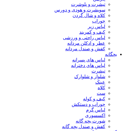
تیشرت و پلوشرت
سویشرت و هودی و دورس
کلاه و شال گردن
جوراب
لباس زیر
کیف و کمربند
لباس راحتی و ورزشی
عطر و ادکلن مردانه
کفش و صندل مردانه
بچگانه
لباس های پسرانه
لباس های دخترانه
تیشرت
شلوار و شلوارک
عینک
کلاه
ست
کیف و کوله
جوراب و دستکش
لباس گرم
اکسسوری
شورت بچه گانه
کفش و صندل بچه گانه