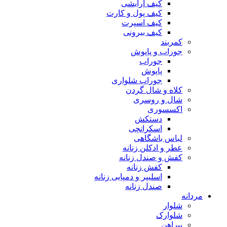
کیف آرایشی
کیف پول و کارت
کیف اسپرت
کیف بیرونی
کمربند
جوراب و پاپوش
جوراب
پاپوش
جوراب شلواری
کلاه و شال گردن
شال و روسری
اکسسوری
دستکش
اسکرانچی
لباس باشگاهی
عطر و ادکلن زنانه
کفش و صندل زنانه
کفش زنانه
اسلیپر و دمپایی زنانه
صندل زنانه
مردانه
شلوار
شلوارک
پیراهن