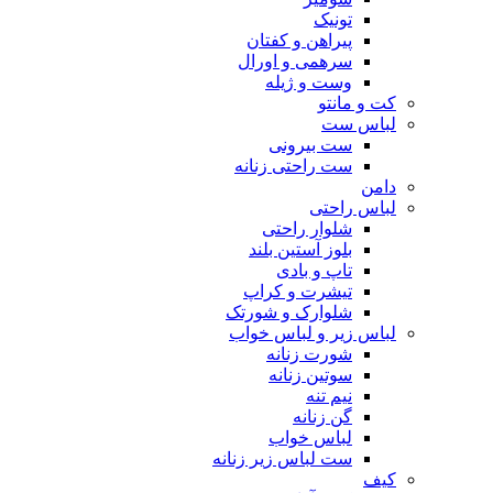
تونیک
پیراهن و کفتان
سرهمی و اورال
وست و ژیله
کت و مانتو
لباس ست
ست بیرونی
ست راحتی زنانه
دامن
لباس راحتی
شلوار راحتی
بلوز آستین بلند
تاپ و بادی
تیشرت و کراپ
شلوارک و شورتک
لباس زیر و لباس خواب
شورت زنانه
سوتین زنانه
نیم تنه
گن زنانه
لباس خواب
ست لباس زیر زنانه
کیف