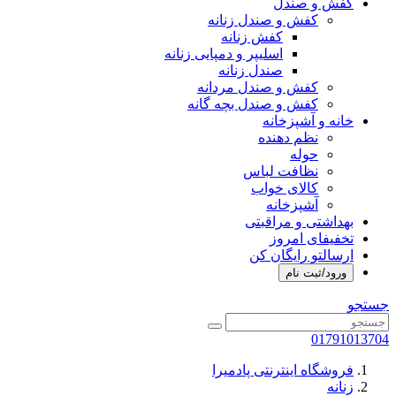
کفش و صندل
کفش و صندل زنانه
کفش زنانه
اسلیپر و دمپایی زنانه
صندل زنانه
کفش و صندل مردانه
کفش و صندل بچه گانه
خانه و آشپزخانه
نظم دهنده
حوله
نظافت لباس
کالای خواب
آشپزخانه
بهداشتی و مراقبتی
تخفیفای امروز
ارسالتو رایگان کن
ورود/ثبت نام
جستجو
01791013704
فروشگاه اینترنتی پادمیرا
زنانه