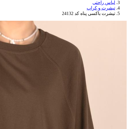
لباس راحتی
تیشرت و کراپ
تیشرت باکسی پناه کد 24132