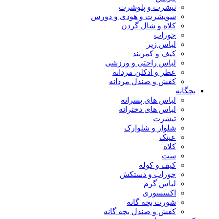
تیشرت و پلوشرت
سویشرت و هودی و دورس
کلاه و شال گردن
جوراب
لباس زیر
کیف و کمربند
لباس راحتی و ورزشی
عطر و ادکلن مردانه
کفش و صندل مردانه
بچگانه
لباس های پسرانه
لباس های دخترانه
تیشرت
شلوار و شلوارک
عینک
کلاه
ست
کیف و کوله
جوراب و دستکش
لباس گرم
اکسسوری
شورت بچه گانه
کفش و صندل بچه گانه