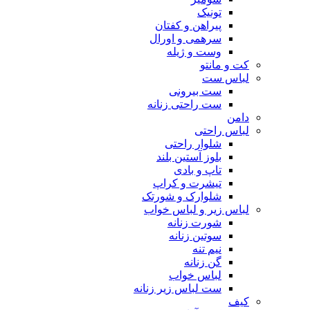
تونیک
پیراهن و کفتان
سرهمی و اورال
وست و ژیله
کت و مانتو
لباس ست
ست بیرونی
ست راحتی زنانه
دامن
لباس راحتی
شلوار راحتی
بلوز آستین بلند
تاپ و بادی
تیشرت و کراپ
شلوارک و شورتک
لباس زیر و لباس خواب
شورت زنانه
سوتین زنانه
نیم تنه
گن زنانه
لباس خواب
ست لباس زیر زنانه
کیف