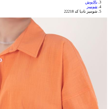
بالاپوش
شومیز
شومیز نادیا کد 22218