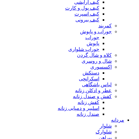
کیف آرایشی
کیف پول و کارت
کیف اسپرت
کیف بیرونی
کمربند
جوراب و پاپوش
جوراب
پاپوش
جوراب شلواری
کلاه و شال گردن
شال و روسری
اکسسوری
دستکش
اسکرانچی
لباس باشگاهی
عطر و ادکلن زنانه
کفش و صندل زنانه
کفش زنانه
اسلیپر و دمپایی زنانه
صندل زنانه
مردانه
شلوار
شلوارک
پیراهن