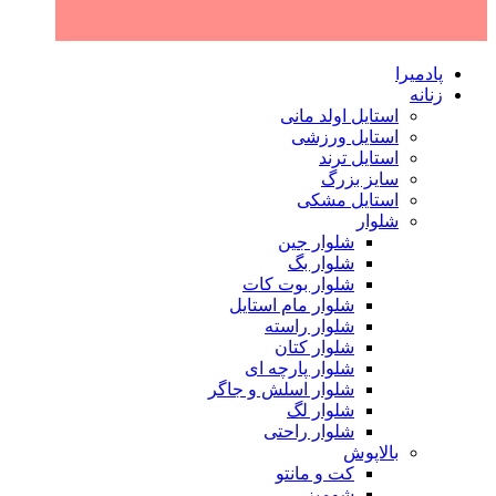
پادمیرا
زنانه
استایل اولد مانی
استایل ورزشی
استایل ترند
سایز بزرگ
استایل مشکی
شلوار
شلوار جین
شلوار بگ
شلوار بوت کات
شلوار مام استایل
شلوار راسته
شلوار کتان
شلوار پارچه ای
شلوار اسلش و جاگر
شلوار لگ
شلوار راحتی
بالاپوش
کت و مانتو
شومیز