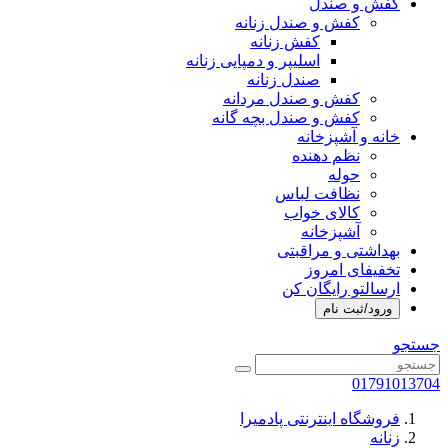
کفش و صندل
کفش و صندل زنانه
کفش زنانه
اسلیپر و دمپایی زنانه
صندل زنانه
کفش و صندل مردانه
کفش و صندل بچه گانه
خانه و آشپزخانه
نظم دهنده
حوله
نظافت لباس
کالای خواب
آشپزخانه
بهداشتی و مراقبتی
تخفیفای امروز
ارسالتو رایگان کن
ورود/ثبت نام
جستجو
01791013704
فروشگاه اینترنتی پادمیرا
زنانه