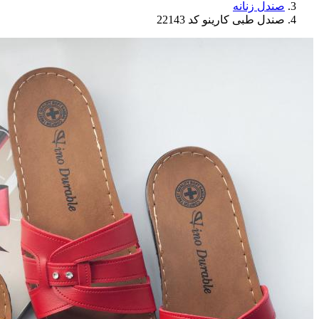
صندل زنانه
صندل طبی کارینو کد 22143