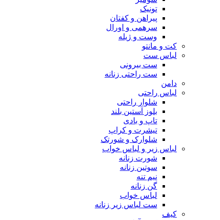
تونیک
پیراهن و کفتان
سرهمی و اورال
وست و ژیله
کت و مانتو
لباس ست
ست بیرونی
ست راحتی زنانه
دامن
لباس راحتی
شلوار راحتی
بلوز آستین بلند
تاپ و بادی
تیشرت و کراپ
شلوارک و شورتک
لباس زیر و لباس خواب
شورت زنانه
سوتین زنانه
نیم تنه
گن زنانه
لباس خواب
ست لباس زیر زنانه
کیف