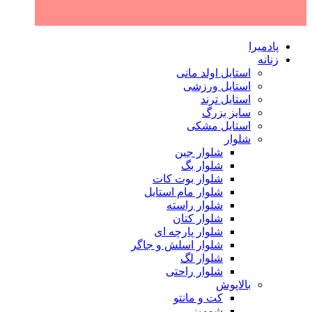
پادمیرا
زنانه
استایل اولد مانی
استایل ورزشی
استایل ترند
سایز بزرگ
استایل مشکی
شلوار
شلوار جین
شلوار بگ
شلوار بوت کات
شلوار مام استایل
شلوار راسته
شلوار کتان
شلوار پارچه ای
شلوار اسلش و جاگر
شلوار لگ
شلوار راحتی
بالاپوش
کت و مانتو
شومیز