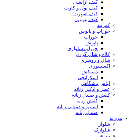
کیف آرایشی
کیف پول و کارت
کیف اسپرت
کیف بیرونی
کمربند
جوراب و پاپوش
جوراب
پاپوش
جوراب شلواری
کلاه و شال گردن
شال و روسری
اکسسوری
دستکش
اسکرانچی
لباس باشگاهی
عطر و ادکلن زنانه
کفش و صندل زنانه
کفش زنانه
اسلیپر و دمپایی زنانه
صندل زنانه
مردانه
شلوار
شلوارک
پیراهن