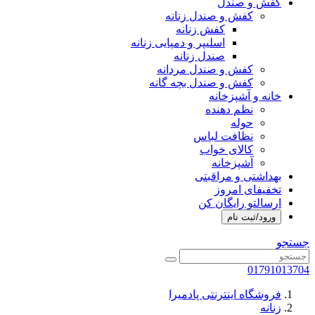
کفش و صندل
کفش و صندل زنانه
کفش زنانه
اسلیپر و دمپایی زنانه
صندل زنانه
کفش و صندل مردانه
کفش و صندل بچه گانه
خانه و آشپزخانه
نظم دهنده
حوله
نظافت لباس
کالای خواب
آشپزخانه
بهداشتی و مراقبتی
تخفیفای امروز
ارسالتو رایگان کن
ورود/ثبت نام
جستجو
01791013704
فروشگاه اینترنتی پادمیرا
زنانه