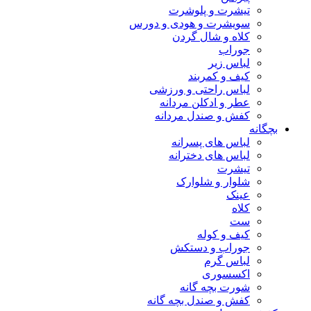
تیشرت و پلوشرت
سویشرت و هودی و دورس
کلاه و شال گردن
جوراب
لباس زیر
کیف و کمربند
لباس راحتی و ورزشی
عطر و ادکلن مردانه
کفش و صندل مردانه
بچگانه
لباس های پسرانه
لباس های دخترانه
تیشرت
شلوار و شلوارک
عینک
کلاه
ست
کیف و کوله
جوراب و دستکش
لباس گرم
اکسسوری
شورت بچه گانه
کفش و صندل بچه گانه