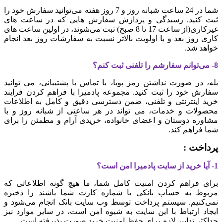
شما در 24 ساعت شبانه روز و 7 روز هفته می‌‏توانید سفارش خود را
ثبت کنید.
رسیدگی و پردازش سفارش هایی که در ساعت‏ های
غیرکاری(از ساعت 17 تا 8 صبح) ثبت می‌‏شوند، در اولین ساعت های
کاری روز بعد و با اولویت بالاتر نسبت به سفارشات روز بعد انجام
خواهد شد
.
8- می‏‌توانم سفارشم را تلفنی ثبت کنم؟
بله، در صورت نداشتن رمز پویا، با تماس با پشتیبانی، می توانید
سفارش خود را ثبت کنید. مجموعه پادمیرا با فراهم کردن فرایند
خرید اینترنتی و تلفنی، ضمن دسترسی دقیق و کامل به اطلاعات
محصولات و خدمات، می تواند در هر ساعتی از شبانه روز و با
مشاوره دوستان و اعضای خانواده، خریدی آرام و مطمئن را برای
شما فراهم کند.
پرداخت :
1- آیا خرید از سایت پادمیرا امن است؟
برای فراهم کردن امنیت کامل شما، ما هیچ گونه اطلاعاتی که
مربوط به حساب بانکی یا شماره کارت شما باشند را ذخیره
نمی‌کنیم. سیستم پرداخت توسط وب سایت بانک انجام می‌شود و
ایجاد ارتباط با این سایت به شیوه امن است، در سایر موارد نیز
حداکثر تدابیر لازم برای حفظ امنیت خرید صورت پذیرفته است
.