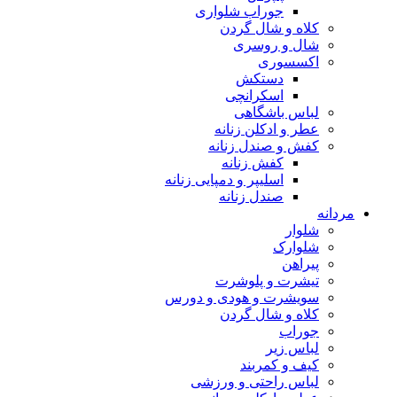
جوراب شلواری
کلاه و شال گردن
شال و روسری
اکسسوری
دستکش
اسکرانچی
لباس باشگاهی
عطر و ادکلن زنانه
کفش و صندل زنانه
کفش زنانه
اسلیپر و دمپایی زنانه
صندل زنانه
مردانه
شلوار
شلوارک
پیراهن
تیشرت و پلوشرت
سویشرت و هودی و دورس
کلاه و شال گردن
جوراب
لباس زیر
کیف و کمربند
لباس راحتی و ورزشی