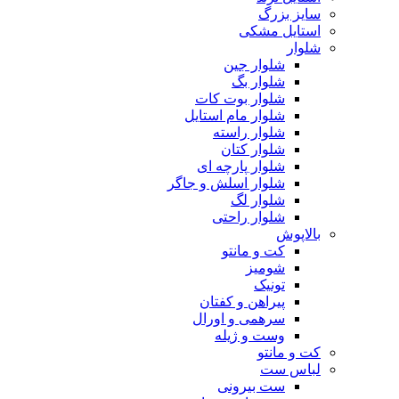
سایز بزرگ
استایل مشکی
شلوار
شلوار جین
شلوار بگ
شلوار بوت کات
شلوار مام استایل
شلوار راسته
شلوار کتان
شلوار پارچه ای
شلوار اسلش و جاگر
شلوار لگ
شلوار راحتی
بالاپوش
کت و مانتو
شومیز
تونیک
پیراهن و کفتان
سرهمی و اورال
وست و ژیله
کت و مانتو
لباس ست
ست بیرونی