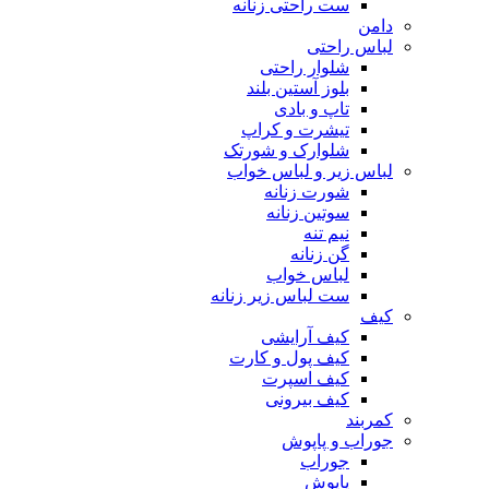
ست راحتی زنانه
دامن
لباس راحتی
شلوار راحتی
بلوز آستین بلند
تاپ و بادی
تیشرت و کراپ
شلوارک و شورتک
لباس زیر و لباس خواب
شورت زنانه
سوتین زنانه
نیم تنه
گن زنانه
لباس خواب
ست لباس زیر زنانه
کیف
کیف آرایشی
کیف پول و کارت
کیف اسپرت
کیف بیرونی
کمربند
جوراب و پاپوش
جوراب
پاپوش