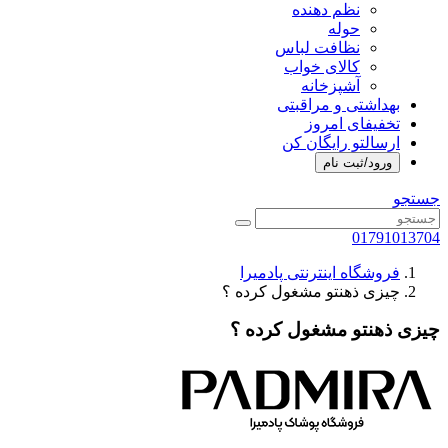
نظم دهنده
حوله
نظافت لباس
کالای خواب
آشپزخانه
بهداشتی و مراقبتی
تخفیفای امروز
ارسالتو رایگان کن
ورود/ثبت نام
جستجو
01791013704
فروشگاه اینترنتی پادمیرا
چیزی ذهنتو مشغول کرده ؟
چیزی ذهنتو مشغول کرده ؟