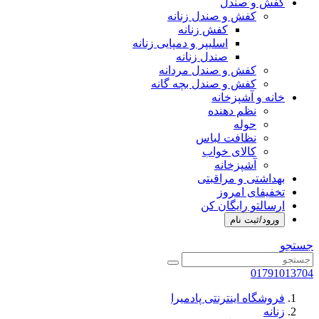
کفش و صندل
کفش و صندل زنانه
کفش زنانه
اسلیپر و دمپایی زنانه
صندل زنانه
کفش و صندل مردانه
کفش و صندل بچه گانه
خانه و آشپزخانه
نظم دهنده
حوله
نظافت لباس
کالای خواب
آشپزخانه
بهداشتی و مراقبتی
تخفیفای امروز
ارسالتو رایگان کن
ورود/ثبت نام
جستجو
01791013704
فروشگاه اینترنتی پادمیرا
زنانه