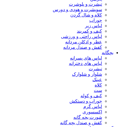
تیشرت و پلوشرت
سویشرت و هودی و دورس
کلاه و شال گردن
جوراب
لباس زیر
کیف و کمربند
لباس راحتی و ورزشی
عطر و ادکلن مردانه
کفش و صندل مردانه
بچگانه
لباس های پسرانه
لباس های دخترانه
تیشرت
شلوار و شلوارک
عینک
کلاه
ست
کیف و کوله
جوراب و دستکش
لباس گرم
اکسسوری
شورت بچه گانه
کفش و صندل بچه گانه