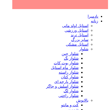
پادمیرا
زنانه
استایل اولد مانی
استایل ورزشی
استایل ترند
سایز بزرگ
استایل مشکی
شلوار
شلوار جین
شلوار بگ
شلوار بوت کات
شلوار مام استایل
شلوار راسته
شلوار کتان
شلوار پارچه ای
شلوار اسلش و جاگر
شلوار لگ
شلوار راحتی
بالاپوش
کت و مانتو
شومیز