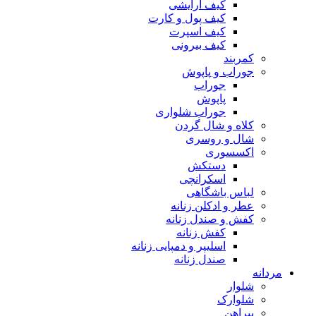
کیف آرایشی
کیف پول و کارت
کیف اسپرت
کیف بیرونی
کمربند
جوراب و پاپوش
جوراب
پاپوش
جوراب شلواری
کلاه و شال گردن
شال و روسری
اکسسوری
دستکش
اسکرانچی
لباس باشگاهی
عطر و ادکلن زنانه
کفش و صندل زنانه
کفش زنانه
اسلیپر و دمپایی زنانه
صندل زنانه
مردانه
شلوار
شلوارک
پیراهن