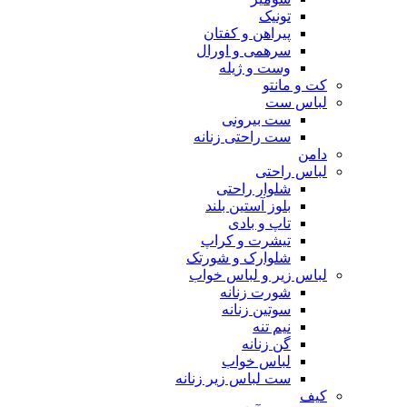
تونیک
پیراهن و کفتان
سرهمی و اورال
وست و ژیله
کت و مانتو
لباس ست
ست بیرونی
ست راحتی زنانه
دامن
لباس راحتی
شلوار راحتی
بلوز آستین بلند
تاپ و بادی
تیشرت و کراپ
شلوارک و شورتک
لباس زیر و لباس خواب
شورت زنانه
سوتین زنانه
نیم تنه
گن زنانه
لباس خواب
ست لباس زیر زنانه
کیف