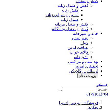
کفش و صندل
کفش و صندل زنانه
کفش زنانه
اسلیپر و دمپایی زنانه
صندل زنانه
کفش و صندل مردانه
کفش و صندل بچه گانه
خانه و آشپزخانه
نظم دهنده
حوله
نظافت لباس
کالای خواب
آشپزخانه
بهداشتی و مراقبتی
تخفیفای امروز
ارسالتو رایگان کن
ورود/ثبت نام
جستجو
01791013704
فروشگاه اینترنتی پادمیرا
بچگانه