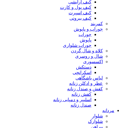
کیف آرایشی
کیف پول و کارت
کیف اسپرت
کیف بیرونی
کمربند
جوراب و پاپوش
جوراب
پاپوش
جوراب شلواری
کلاه و شال گردن
شال و روسری
اکسسوری
دستکش
اسکرانچی
لباس باشگاهی
عطر و ادکلن زنانه
کفش و صندل زنانه
کفش زنانه
اسلیپر و دمپایی زنانه
صندل زنانه
مردانه
شلوار
شلوارک
پیراهن