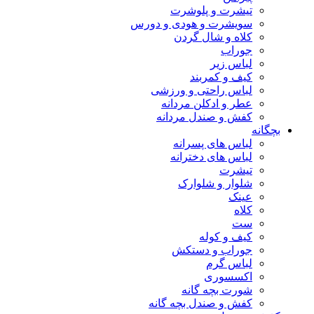
تیشرت و پلوشرت
سویشرت و هودی و دورس
کلاه و شال گردن
جوراب
لباس زیر
کیف و کمربند
لباس راحتی و ورزشی
عطر و ادکلن مردانه
کفش و صندل مردانه
بچگانه
لباس های پسرانه
لباس های دخترانه
تیشرت
شلوار و شلوارک
عینک
کلاه
ست
کیف و کوله
جوراب و دستکش
لباس گرم
اکسسوری
شورت بچه گانه
کفش و صندل بچه گانه