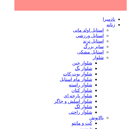
پادمیرا
زنانه
استایل اولد مانی
استایل ورزشی
استایل ترند
سایز بزرگ
استایل مشکی
شلوار
شلوار جین
شلوار بگ
شلوار بوت کات
شلوار مام استایل
شلوار راسته
شلوار کتان
شلوار پارچه ای
شلوار اسلش و جاگر
شلوار لگ
شلوار راحتی
بالاپوش
کت و مانتو
شومیز