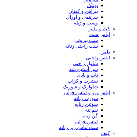
تونیک
پیراهن و کفتان
سرهمی و اورال
وست و ژیله
کت و مانتو
لباس ست
ست بیرونی
ست راحتی زنانه
دامن
لباس راحتی
شلوار راحتی
بلوز آستین بلند
تاپ و بادی
تیشرت و کراپ
شلوارک و شورتک
لباس زیر و لباس خواب
شورت زنانه
سوتین زنانه
نیم تنه
گن زنانه
لباس خواب
ست لباس زیر زنانه
کیف