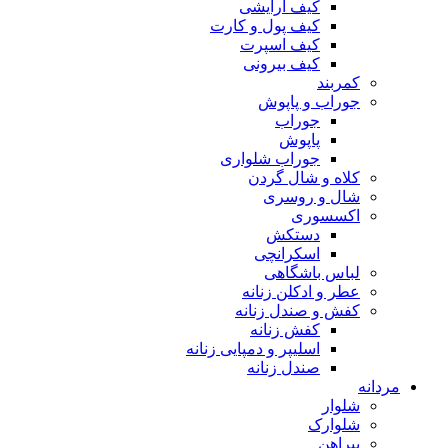
کیف آرایشی
کیف پول و کارت
کیف اسپرت
کیف بیرونی
کمربند
جوراب و پاپوش
جوراب
پاپوش
جوراب شلواری
کلاه و شال گردن
شال و روسری
اکسسوری
دستکش
اسکرانچی
لباس باشگاهی
عطر و ادکلن زنانه
کفش و صندل زنانه
کفش زنانه
اسلیپر و دمپایی زنانه
صندل زنانه
مردانه
شلوار
شلوارک
پیراهن