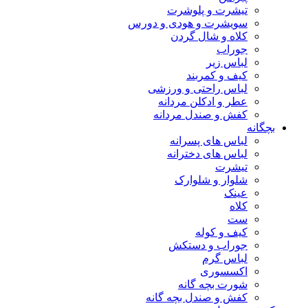
تیشرت و پلوشرت
سویشرت و هودی و دورس
کلاه و شال گردن
جوراب
لباس زیر
کیف و کمربند
لباس راحتی و ورزشی
عطر و ادکلن مردانه
کفش و صندل مردانه
بچگانه
لباس های پسرانه
لباس های دخترانه
تیشرت
شلوار و شلوارک
عینک
کلاه
ست
کیف و کوله
جوراب و دستکش
لباس گرم
اکسسوری
شورت بچه گانه
کفش و صندل بچه گانه