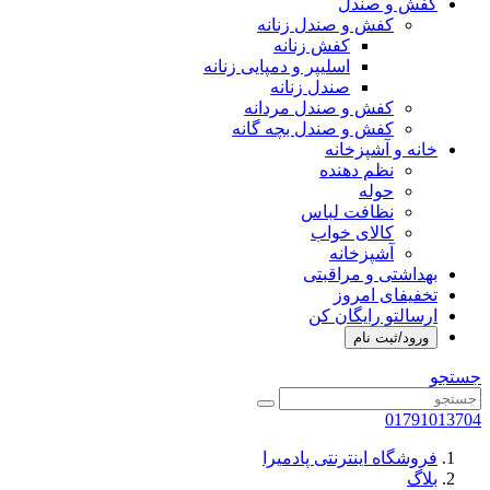
کفش و صندل
کفش و صندل زنانه
کفش زنانه
اسلیپر و دمپایی زنانه
صندل زنانه
کفش و صندل مردانه
کفش و صندل بچه گانه
خانه و آشپزخانه
نظم دهنده
حوله
نظافت لباس
کالای خواب
آشپزخانه
بهداشتی و مراقبتی
تخفیفای امروز
ارسالتو رایگان کن
ورود/ثبت نام
جستجو
01791013704
فروشگاه اینترنتی پادمیرا
بلاگ