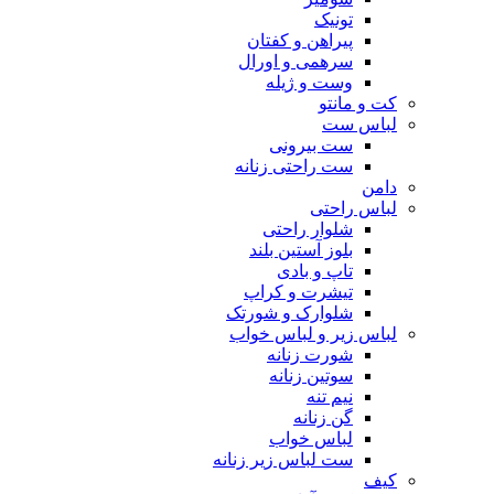
تونیک
پیراهن و کفتان
سرهمی و اورال
وست و ژیله
کت و مانتو
لباس ست
ست بیرونی
ست راحتی زنانه
دامن
لباس راحتی
شلوار راحتی
بلوز آستین بلند
تاپ و بادی
تیشرت و کراپ
شلوارک و شورتک
لباس زیر و لباس خواب
شورت زنانه
سوتین زنانه
نیم تنه
گن زنانه
لباس خواب
ست لباس زیر زنانه
کیف