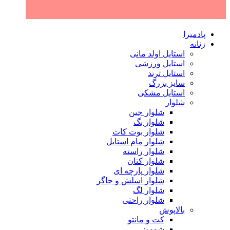
پادمیرا
زنانه
استایل اولد مانی
استایل ورزشی
استایل ترند
سایز بزرگ
استایل مشکی
شلوار
شلوار جین
شلوار بگ
شلوار بوت کات
شلوار مام استایل
شلوار راسته
شلوار کتان
شلوار پارچه ای
شلوار اسلش و جاگر
شلوار لگ
شلوار راحتی
بالاپوش
کت و مانتو
شومیز